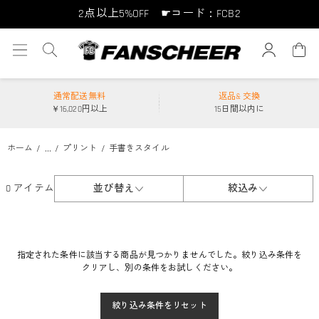
2点以上5%OFF ☛コード：FCB2
10点以上10%OFF ☛コード：FCB10
15点以上15%OFF ☛コード：FCB15
通常配送無料
返品& 交換
￥16,020円以上
15日間以内に
...
ホーム
プリント
手書きスタイル
0 アイテム
並び替え
絞込み
指定された条件に該当する商品が見つかりませんでした。絞り込み条件を
クリアし、別の条件をお試しください。
絞り込み条件をリセット