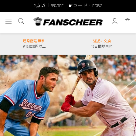
10点以上10%OFF ☛コード：FCB10
15点以上15%OFF ☛コード：FCB15
通常配送無料
返品& 交換
￥16,020円以上
15日間以内に