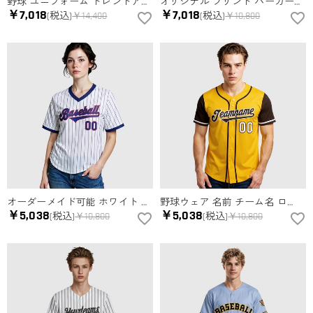
野球 ユニフォーム トレンドアウター ジャケット ネーム チーム名 番号 ロゴ入り ユニセックス オーダーメイド
オリジナル プリント パーカー スポーツウェア スタジャン ジャケット チーム名 背番号 胸番号入り ロゴ ネーム入り
￥7,018
￥7,018
(税込)
￥14,400
(税込)
￥10,800
オーダーメイド可能 ホワイト ピンストライプ チーム名 背番号 胸番号入り 名前 ロゴ 野球Tシャツ
野球ウェア 名前 チーム名 ロゴ 番号 開襟 Vネック Tシャツ スポーツウェア 男女兼用 オリジナル
￥5,038
￥5,038
(税込)
￥10,800
(税込)
￥10,800