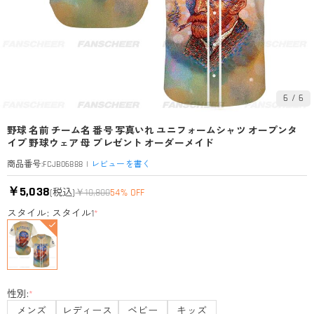
6
/
6
野球 名前 チーム名 番号 写真いれ ユニフォームシャツ オープンタ
イプ 野球ウェア 母 プレゼント オーダーメイド
|
レビューを書く
商品番号
:
FCJB06888
￥5,038
(税込)
￥10,800
54% OFF
スタイル: スタイル1
*
性別:
*
メンズ
レディース
ベビー
キッズ