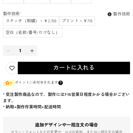
製作技術
*
製作技術
ステッチ（刺繍） + ￥2,158
プリント + ￥718
空白（名前/番号/ロゴなし）
カートに入れる
ポイント
27
点付与されます
1
×
* 受注製作商品なので、製作には7-15営業日程度かかる場合がござい
ます。
* 納期=製作作業時間+配送時間
追加デザインや一括注文の場合
カラー・フォントなどの変更や、ロゴの追加、または一括注文の場合