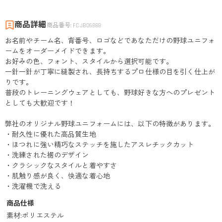
商品詳細
商品番号
:
FCJB06888
お名前やチーム名、背番号、ロゴなどであなただけの野球ユニフォ
ームをオーダーメイドできます。
お好みの色、フォント、スタイルから選択可能です。
一針一針が丁寧に縫製され、長持ちするプロ仕様の目を引く仕上が
りです。
普段のトレーニングウェアとしても、野球好きな方へのプレゼント
としても大歓迎です！
弊社のオリジナル野球ユニフォームには、以下の特徴があります。
・耐久性に優れた高品質生地
・ほつれに強い精巧なステッチを施したアスレチックカット
・洗練された裾のデザイン
・クラシックなスタイルと着やすさ
・肌触り感が良く、快適な着心地
・洗濯機で洗える
商品仕様
素材
:
ポリエステル