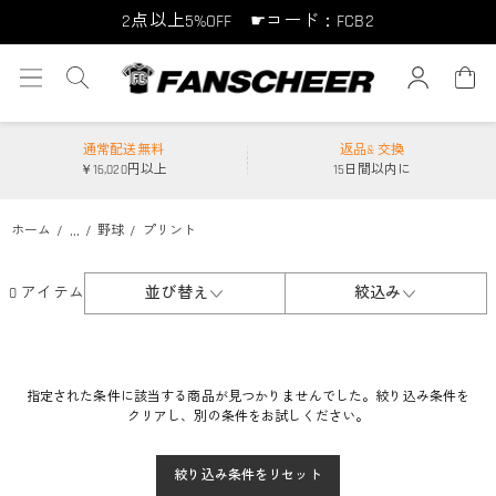
2点以上5%OFF ☛コード：FCB2
10点以上10%OFF ☛コード：FCB10
15点以上15%OFF ☛コード：FCB15
通常配送無料
返品& 交換
￥16,020円以上
15日間以内に
...
ホーム
野球
プリント
0 アイテム
並び替え
絞込み
指定された条件に該当する商品が見つかりませんでした。絞り込み条件を
クリアし、別の条件をお試しください。
絞り込み条件をリセット