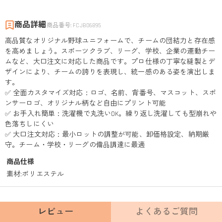
商品詳細
商品番号
:
FCJB06895
高品質なオリジナル野球ユニフォームで、チームの団結力と存在感
を高めましょう。スポーツクラブ、リーグ、学校、企業の運動チー
ムなど、大口注文に対応した商品です。プロ仕様の丁寧な縫製とデ
ザインにより、チームの誇りを表現し、統一感のある姿を演出しま
す。
✅ 全面カスタマイズ対応：ロゴ、名前、背番号、マスコット、スポ
ンサーロゴ、オリジナル柄など自由にプリント可能
✅ お手入れ簡単：洗濯機で丸洗いOK。繰り返し洗濯しても型崩れや
色落ちしにくい
✅ 大口注文対応：最小ロットの調整が可能、卸価格設定、納期厳
守。チーム・学校・リーグの備品調達に最適
商品仕様
素材
:
ポリエステル
レビュー
よくあるご質問