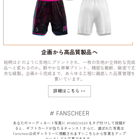
企画から高品質製品へ
絵柄はどのように生地にプリントされ、一枚の生地が立体的な完成
品へと変わるのか。鮮やかな昇華プリント、精密な裁断、緻密で丈
夫な縫製。企画から完成まで、あらゆる工程に徹底した品質管理を
貫いています。
詳細はこちら
>>
# FANSCHEER
あなたのコーディネート写真に #FANSCHEER をタグ付けして投稿す
ると、ギフトカードが当たるチャンス！さらに、選ばれた写真は
Fanscheer公式ギャラリーに掲載されます✨こちらから写真をアップ