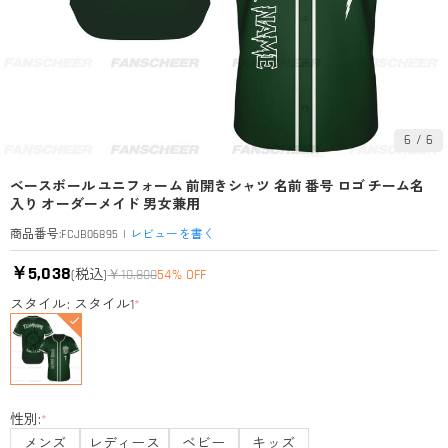
6
/
6
ベースボール ユニフォーム 前開きシャツ 名前 番号 ロゴ チーム名
入り オーダーメイド 男女兼用
|
レビューを書く
商品番号
:
FCJB06895
￥5,038
(税込)
￥10,800
54% OFF
スタイル: スタイル1
*
性別:
*
メンズ
レディース
ベビー
キッズ