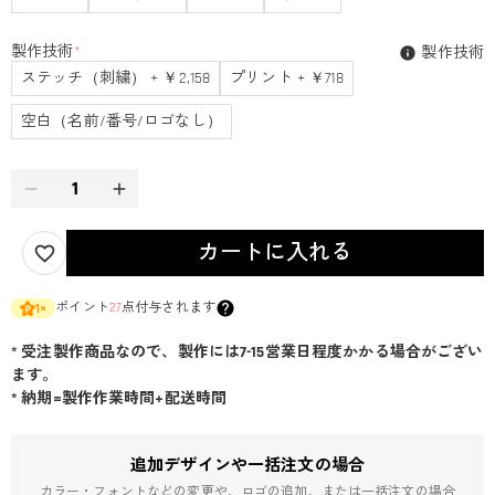
製作技術
*
製作技術
ステッチ（刺繍） + ￥2,158
プリント + ￥718
空白（名前/番号/ロゴなし）
カートに入れる
ポイント
27
点付与されます
1
×
* 受注製作商品なので、製作には7-15営業日程度かかる場合がござい
ます。
* 納期=製作作業時間+配送時間
追加デザインや一括注文の場合
カラー・フォントなどの変更や、ロゴの追加、または一括注文の場合