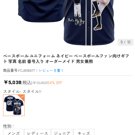
9
/
10
ベースボール ユニフォーム ネイビー ベースボールファン向けギフ
ト 写真 名前 番号入り オーダーメイド 男女兼用
|
レビューを書く
商品番号
:
FCJB06877
￥5,038
(税込)
￥10,800
54% OFF
スタイル: スタイル1
*
性別:
*
メンズ
レディース
ジュニア
キッズ