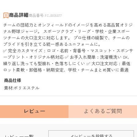
商品詳細
商品番号
:
FCJB06877
チームの団結力とオンフィールドのイメージを高める高品質オリジ
ナル野球ジャージ。 スポーツクラブ・リーグ・学校・企業スポー
ツチームの大口注文に対応します。 プロ仕様の縫製で、チームの
プライドを引き立てる統一感あるユニフォームに。
✅ 完全カスタマイズ：ロゴ・名前・背番号・マスコット・スポンサ
ープリント・オリジナル柄対応 ✅ お手入れ簡単：洗濯機洗い OK、
繰り返し洗っても型崩れ・色落ちしにくい ✅ 大口注文対応：最低
ロット柔軟・卸価格・納期安定、学校・チームまとめ買いに最適
商品仕様
素材
:
ポリエステル
レビュー
よくあるご質問
レビューを投稿する