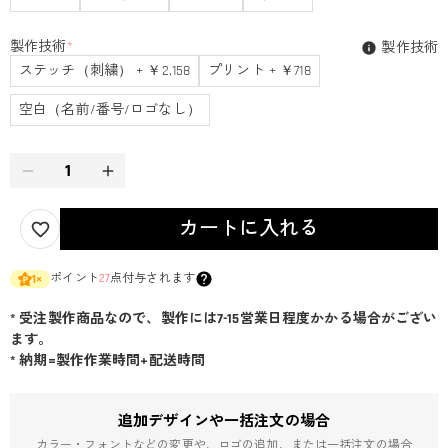
製作技術
*
製作技術
ステッチ（刺繍） + ￥2,158
プリント + ￥718
空白（名前/番号/ロゴなし）
カートに入れる
ポイント
27
点付与されます
1
×
* 受注製作商品なので、製作には7-15営業日程度かかる場合がござい
ます。
* 納期=製作作業時間+配送時間
追加デザインや一括注文の場合
カラー・フォントなどの変更や、ロゴの追加、または一括注文の場合