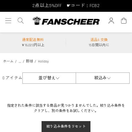
2点以上5%OFF ☛コード：FCB2
10点以上10%OFF ☛コード：FCB10
15点以上15%OFF ☛コード：FCB15
通常配送無料
返品& 交換
￥16,020円以上
15日間以内に
...
ホーム
野球
Holiday
0 アイテム
並び替え
絞込み
指定された条件に該当する商品が見つかりませんでした。絞り込み条件を
クリアし、別の条件をお試しください。
絞り込み条件をリセット