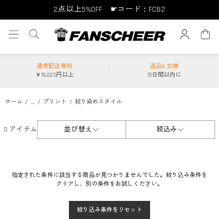
2点以上5%OFF ☛コード：FCB2
10点以上10%OFF ☛コード：FCB10
15点以上15%OFF ☛コード：FCB15
通常配送無料
返品& 交換
￥16,020円以上
15日間以内に
...
ホーム
プリント
絞り染めスタイル
0 アイテム
並び替え
絞込み
指定された条件に該当する商品が見つかりませんでした。絞り込み条件を
クリアし、別の条件をお試しください。
絞り込み条件をリセット