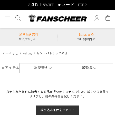
2点以上5%OFF ☛コード：FCB2
10点以上10%OFF ☛コード：FCB10
15点以上15%OFF ☛コード：FCB15
通常配送無料
返品& 交換
￥16,020円以上
15日間以内に
...
ホーム
Holiday
セントパトリックの日
0 アイテム
並び替え
絞込み
指定された条件に該当する商品が見つかりませんでした。絞り込み条件を
クリアし、別の条件をお試しください。
絞り込み条件をリセット