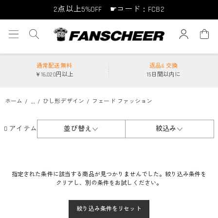
2点以上5%OFF ☛コード：FCB2
10点以上10%OFF ☛コード：FCB10
15点以上15%OFF ☛コード：FCB15
通常配送無料
返品& 交換
￥16,020円以上
15日間以内に
...
ホーム
ひし形デザイン
フェード ファッション
0 アイテム
並び替え
絞込み
指定された条件に該当する商品が見つかりませんでした。絞り込み条件を
クリアし、別の条件をお試しください。
絞り込み条件をリセット