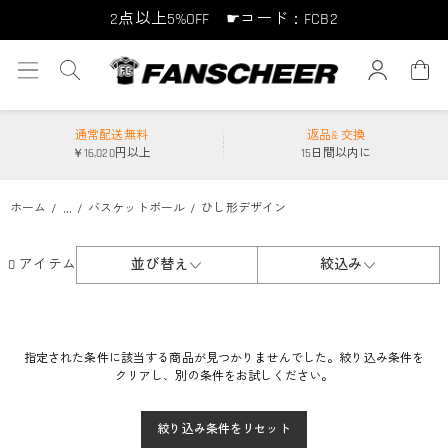
2点以上5%OFF ☛コード：FCB2
10点以上10%OFF ☛コード：FCB10
15点以上15%OFF ☛コード：FCB15
通常配送無料
返品& 交換
￥16,020円以上
15日間以内に
...
ホーム
バスケットボール
ひし形デザイン
0 アイテム
並び替え
絞込み
指定された条件に該当する商品が見つかりませんでした。絞り込み条件を
クリアし、別の条件をお試しください。
絞り込み条件をリセット