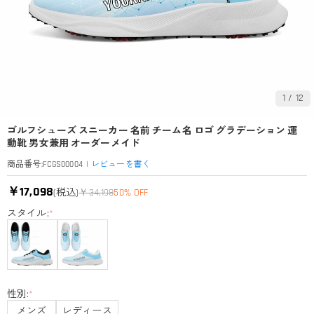
1
/
12
ゴルフシューズ スニーカー 名前 チーム名 ロゴ グラデーション 運
動靴 男女兼用 オーダーメイド
|
レビューを書く
商品番号
:
FCGS00004
￥17,098
(税込)
￥34,198
50% OFF
スタイル:
*
性別:
*
メンズ
レディース