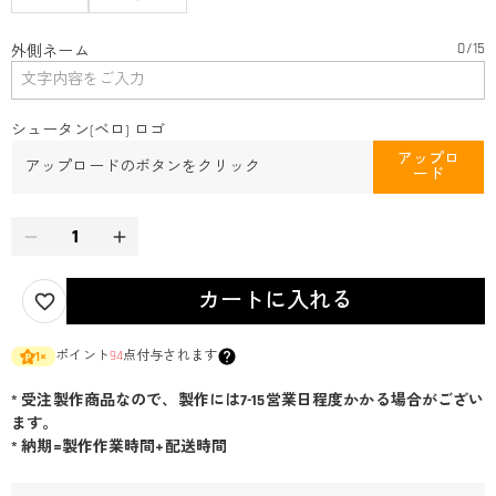
0
/
15
外側ネーム
シュータン(ベロ) ロゴ
アップロ
アップロードのボタンをクリック
ード
カートに入れる
ポイント
94
点付与されます
1
×
* 受注製作商品なので、製作には7-15営業日程度かかる場合がござい
ます。
* 納期=製作作業時間+配送時間