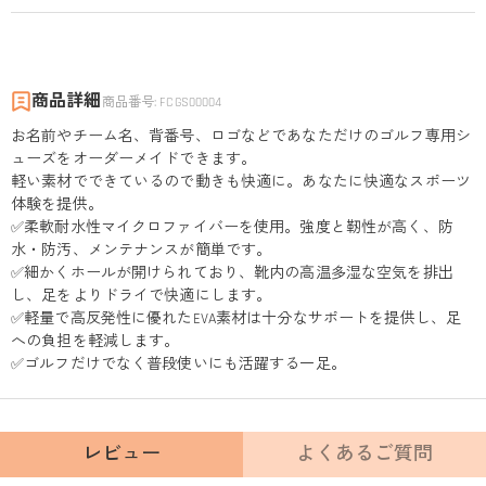
商品詳細
商品番号
:
FCGS00004
お名前やチーム名、背番号、ロゴなどであなただけのゴルフ専用シ
ューズをオーダーメイドできます。
軽い素材でできているので動きも快適に。あなたに快適なスポーツ
体験を提供。
✅柔軟耐水性マイクロファイバーを使用。強度と靭性が高く、防
水・防汚、メンテナンスが簡単です。
✅細かくホールが開けられており、靴内の高温多湿な空気を排出
し、足をよりドライで快適にします。
✅軽量で高反発性に優れたEVA素材は十分なサポートを提供し、足
への負担を軽減します。
✅ゴルフだけでなく普段使いにも活躍する一足。
レビュー
よくあるご質問