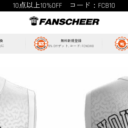
15点以上15%OFF コード：FCB15
換
無料新規登録
内に
8% Offゲット, コード: FCNEW8