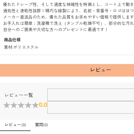
優れたドレープ性、そして適度な伸縮性を特徴とし、コート上で動
通気性と速乾性抜群！精巧な縫製により、名前・背番号・ロゴはほ
メーカー直送品のため、優れた品質をお求めやすい価格で提供しま
お手入れは簡単：洗濯機で洗え（タンブル乾燥不可）、部分的な汚
自分へのご褒美や大切な方へのプレゼントに最適です！
商品仕様
素材
:
ポリエステル
レビュー
Fanscheerについて
レビュー一覧
会社はどこにありますか？
0.0
本社はホンコンにあります。
店頭や実店舗とかありますか？
レビュー
(
0
)
質問
(
0
)
店舗に費やす家賃や保険、人的労力等のコストを節約して、商
注文＆支払いについて