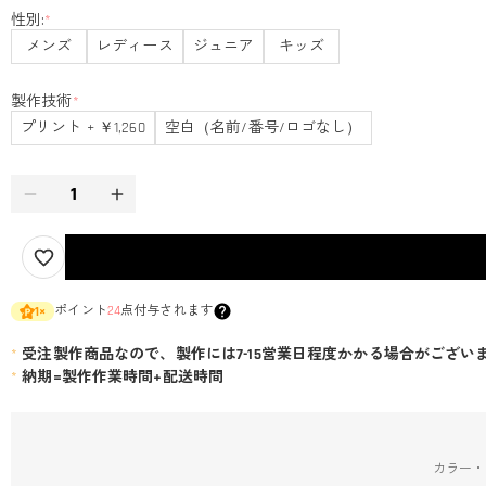
性別:
*
メンズ
レディース
ジュニア
キッズ
製作技術
*
プリント + ￥1,260
空白（名前/番号/ロゴなし）
ポイント
24
点付与されます
1
×
*
受注製作商品なので、製作には7-15営業日程度かかる場合がござい
*
納期=製作作業時間+配送時間
カラー・