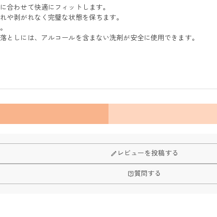
きに合わせて快適にフィットします。
つれや剥がれなく完璧な状態を保ちます。
す。
れ落としには、アルコールを含まない洗剤が安全に使用できます。
レビューを投稿する
質問する
品自身が値下げできるために、現在はオンラインストアのみ運営してお