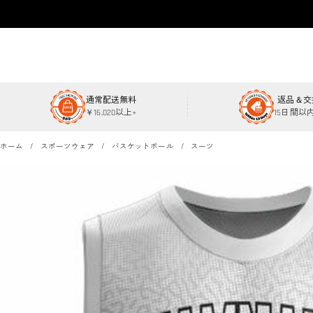
通常配送無料
返品＆交
￥16,020以上+
15日間以
ホーム
スポーツウェア
バスケットボール
スーツ