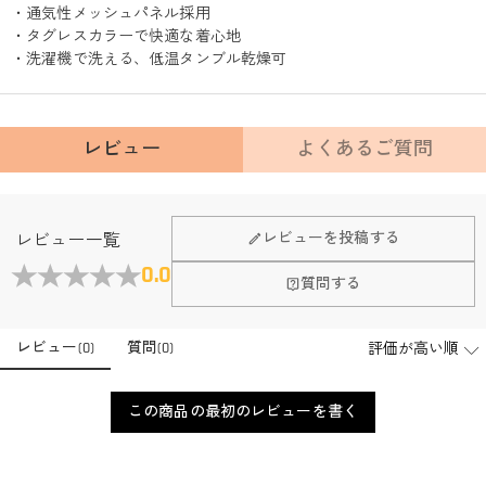
・通気性メッシュパネル採用
・タグレスカラーで快適な着心地
・洗濯機で洗える、低温タンブル乾燥可
レビュー
よくあるご質問
Fanscheerについて
レビューを投稿する
レビュー一覧
会社はどこにありますか？
0.0
質問する
本社はホンコンにあります。
店頭や実店舗とかありますか？
レビュー
(
0
)
質問
(
0
)
店舗に費やす家賃や保険、人的労力等のコストを節約して、商
品自身が値下げできるために、現在はオンラインストアのみ運
注文＆支払いについて
営しております。
この商品の最初のレビューを書く
注文後に注文の内容を変更できますか？
もし注文確認メールをご確認後、注文内容に間違いでもありま
支払方法は何がありますか？
したら、至急カスタマーサポート【Eメール：