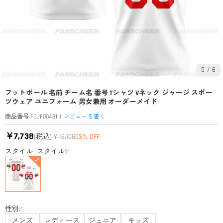
5
/
6
フットボール 名前 チーム名 番号 Tシャツ Vネック ジャージ スポー
ツウェア ユニフォーム 男女兼用 オーダーメイド
|
レビューを書く
商品番号
:
FCJF00481
￥7,738
(税込)
￥16,198
53% OFF
スタイル: スタイル1
*
性別:
*
メンズ
レディース
ジュニア
キッズ