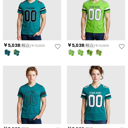
返品・交換はできますか？
遠方へご発送の場合、中継料が別途加算されます。）
認してから制作となります。大量生産品ではなく、一つ一つ手
でお作りしており、予定作業時間は商品ページに記載しており
お客様が商品受け取り後、60日以内の未使用品の返品は可能で
ます。 そしてご購入の際にお選び頂いた「配送方法」の選択
す。受注生産品のため、返品は50%の返品手数料(材料費)が発
によって、お届け日数が異なります。詳細は
配送について
ま
生致します。詳細は
キャンセル/返品について
までご確認くだ
でご確認ください。.
さい。.
￥5,038
￥5,038
(税込)
￥10,800
(税込)
￥10,800