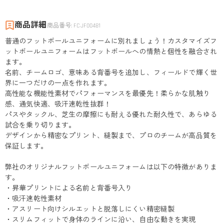
商品詳細
商品番号
:
FCJF00481
普通のフットボールユニフォームに別れましょう！カスタマイズフ
ットボールユニフォームはフットボールへの情熱と個性を融合され
ます。
名前、チームロゴ、意味ある背番号を追加し、フィールドで輝く世
界に一つだけの一点を作れます。
高性能な機能性素材でパフォーマンスを最優先！柔らかな肌触り
感、通気快適、吸汗速乾性抜群！
パスやタックル、芝生の摩擦にも耐える優れた耐久性で、あらゆる
試合を乗り切ります。
デザインから精密なプリント、縫製まで、プロのチームが高品質を
保証します。
弊社のオリジナルフットボールユニフォームは以下の特徴がありま
す。
・昇華プリントによる名前と背番号入り
・吸汗速乾性素材
・アスリート向けシルエットと脱落しにくい精密縫製
・スリムフィットで身体のラインに沿い、自由な動きを実現