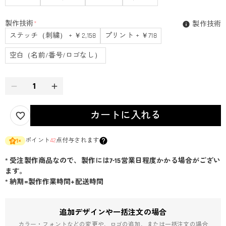
製作技術
*
製作技術
ステッチ（刺繍） + ￥2,158
プリント + ￥718
空白（名前/番号/ロゴなし）
カートに入れる
ポイント
42
点付与されます
1
×
* 受注製作商品なので、製作には7-15営業日程度かかる場合がござい
ます。
* 納期=製作作業時間+配送時間
追加デザインや一括注文の場合
カラー・フォントなどの変更や、ロゴの追加、または一括注文の場合