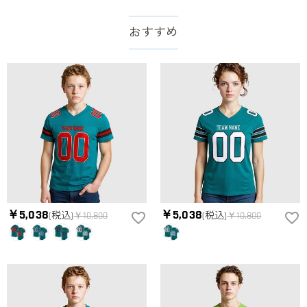
service@drawelry.jp】までご連絡ください。ご連絡頂く時に注文
お支払い方法は、クレジットカード、コンビニ前払い、
支払い情報は保護されますか？
番号もお送りください。
Paypal、ApplePay、GooglePayからお選びいただけます。
おすすめ
お支払い情報は高度なセキュリティで保護されております。お
支払い情報は保護されますか？
客様のお支払い情報は当社のサーバーに一切保存されません。
Paypal又はクレジットカート発行会社によって処理されます。
当社では、個人情報保護を目的としたコンプライアンスに則
り、プライバシーポリシーを定めています。お客様に安心かつ
服＆ファッション
安全にご利用いただけるよう最善の注意を払い、個人情報を厳
どうやってオリジナル服をオーダーメイドします
重に取り扱っています。 詳細は
プライバシーポリシー
までご
確認ください。
か？
まずお気に入りのデザインを選んで、ページに表示した項目や
服の印刷に色違いが出ることがありますか？
選択しを選んでから、カートに追加してご注文手続きをお願い
いたします。
はい。ご覧になる環境（PCのモニタやスマホの画面）、商品撮
どうやって自分に合うサイズを選びますか？
影時の照明等によりイメージ画像が実際の商品と色味が異なる
場合がございます。
まずお気に入りのデザインを選んで、商品ページの画像にサイ
￥5,038
￥5,038
(税込)
￥10,800
(税込)
￥10,800
ズ表を参考して、自分に合うサイズをお選びください。測定方
配送＆返品について
法が異なるため、サイズに1〜2cm程度の誤差がある場合がござ
送料はいくらですか？
います。
送料は配送方法によって異なります。通常配送は送料が2,520
注文した商品はいつ届きますか？
円で、16,020円以上で無料になります。速達配送は送料が5,400
円になります。90,000円以上で無料になります。（一部離島や
納期=製作作業時間+配送時間 受注製作品のため、ご入金を確