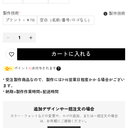
製作技術
*
製作技術
プリント + ￥718
空白（名前/番号/ロゴなし）
カートに入れる
ポイント
30
点付与されます
1
×
* 受注製作商品なので、製作には7-15営業日程度かかる場合がござい
ます。
* 納期=製作作業時間+配送時間
追加デザインや一括注文の場合
カラー・フォントなどの変更や、ロゴの追加、または一括注文の場合
は、お気軽にご連絡ください。