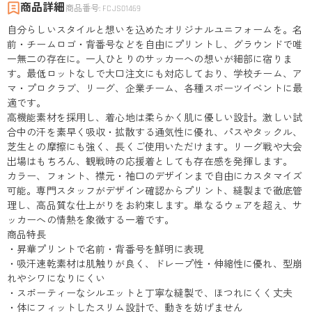
商品詳細
商品番号
:
FCJS01469
自分らしいスタイルと想いを込めたオリジナルユニフォームを。名
前・チームロゴ・背番号などを自由にプリントし、グラウンドで唯
一無二の存在に。一人ひとりのサッカーへの想いが細部に宿りま
す。最低ロットなしで大口注文にも対応しており、学校チーム、ア
マ・プロクラブ、リーグ、企業チーム、各種スポーツイベントに最
適です。
高機能素材を採用し、着心地は柔らかく肌に優しい設計。激しい試
合中の汗を素早く吸収・拡散する通気性に優れ、パスやタックル、
芝生との摩擦にも強く、長くご使用いただけます。リーグ戦や大会
出場はもちろん、観戦時の応援着としても存在感を発揮します。
カラー、フォント、襟元・袖口のデザインまで自由にカスタマイズ
可能。専門スタッフがデザイン確認からプリント、縫製まで徹底管
理し、高品質な仕上がりをお約束します。単なるウェアを超え、サ
ッカーへの情熱を象徴する一着です。
商品特長
・昇華プリントで名前・背番号を鮮明に表現
・吸汗速乾素材は肌触りが良く、ドレープ性・伸縮性に優れ、型崩
れやシワになりにくい
・スポーティーなシルエットと丁寧な縫製で、ほつれにくく丈夫
・体にフィットしたスリム設計で、動きを妨げません