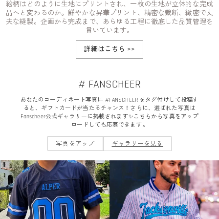
絵柄はどのように生地にプリントされ、一枚の生地が立体的な完成
品へと変わるのか。鮮やかな昇華プリント、精密な裁断、緻密で丈
夫な縫製。企画から完成まで、あらゆる工程に徹底した品質管理を
貫いています。
詳細はこちら
>>
# FANSCHEER
あなたのコーディネート写真に #FANSCHEER をタグ付けして投稿す
ると、ギフトカードが当たるチャンス！さらに、選ばれた写真は
Fanscheer公式ギャラリーに掲載されます✨こちらから写真をアップ
ロードしても応募できます。
写真をアップ
ギャラリーを見る