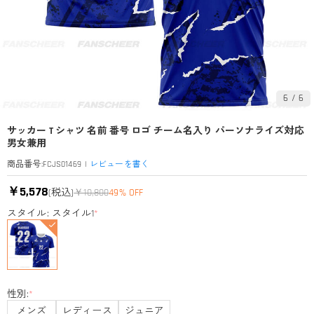
6
/
6
サッカー T シャツ 名前 番号 ロゴ チーム名入り パーソナライズ対応
男女兼用
|
レビューを書く
商品番号
:
FCJS01469
￥5,578
(税込)
￥10,800
49% OFF
スタイル: スタイル1
*
性別:
*
メンズ
レディース
ジュニア