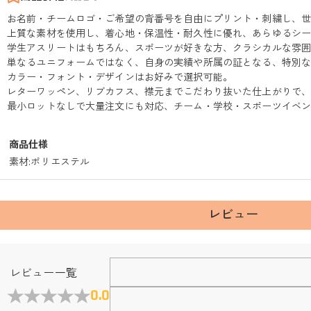
お名前・チームロゴ・ご希望の背番号を自由にプリント・刺繍し、
上質な素材を使用し、着心地・保温性・耐久性に優れ、あらゆるシ
学生アスリートはもちろん、スポーツが好きな方、クラシカルな雰
単なるユニフォームではなく、自身の実績や所属の証となる、特別
カラー・フォント・デザインはお好みで選択可能。
レターワッペン、リブカフス、襟元までこだわり抜いた仕上がりで
最小ロットなしで大量注文にも対応、チーム・学校・スポーツイベ
商品仕様
素材
:
ポリエステル
レビュー
レビュー一覧
0.0