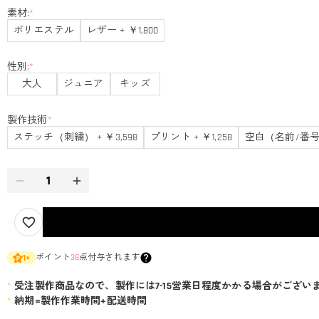
素材:
*
ポリエステル
レザー + ￥1,800
性別:
*
大人
ジュニア
キッズ
製作技術
*
ステッチ（刺繍） + ￥3,598
プリント + ￥1,258
空白（名前/番号
ポイント
38
点付与されます
1
×
*
受注製作商品なので、製作には7-15営業日程度かかる場合がござい
*
納期=製作作業時間+配送時間