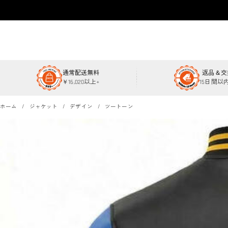
通常配送無料
返品＆交
￥16,020以上+
15日間以
ホーム
ジャケット
デザイン
ツートーン