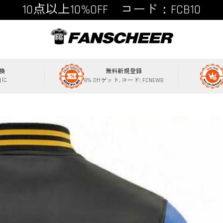
15点以上15%OFF コード：FCB15
換
無料新規登録
内に
8% Offゲット, コード: FCNEW8