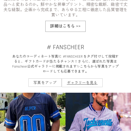
品へと変わるのか。鮮やかな昇華プリント、精密な裁断、緻密で丈
夫な縫製。企画から完成まで、あらゆる工程に徹底した品質管理を
貫いています。
詳細はこちら
>>
# FANSCHEER
あなたのコーディネート写真に #FANSCHEER をタグ付けして投稿す
ると、ギフトカードが当たるチャンス！さらに、選ばれた写真は
Fanscheer公式ギャラリーに掲載されます✨こちらから写真をアップ
ロードしても応募できます。
写真をアップ
ギャラリーを見る