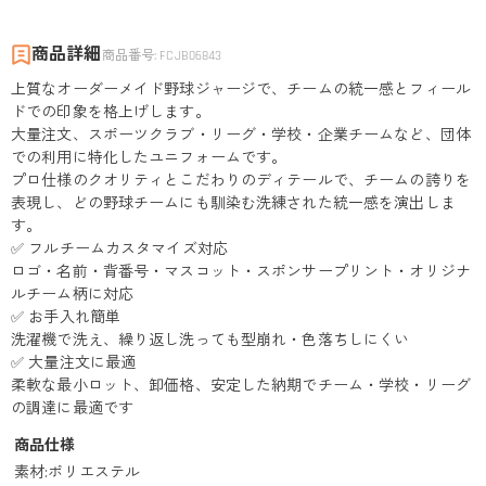
商品詳細
商品番号
:
FCJB06843
上質なオーダーメイド野球ジャージで、チームの統一感とフィール
ドでの印象を格上げします。
大量注文、スポーツクラブ・リーグ・学校・企業チームなど、団体
での利用に特化したユニフォームです。
プロ仕様のクオリティとこだわりのディテールで、チームの誇りを
表現し、どの野球チームにも馴染む洗練された統一感を演出しま
す。
✅ フルチームカスタマイズ対応
ロゴ・名前・背番号・マスコット・スポンサープリント・オリジナ
ルチーム柄に対応
✅ お手入れ簡単
洗濯機で洗え、繰り返し洗っても型崩れ・色落ちしにくい
✅ 大量注文に最適
柔軟な最小ロット、卸価格、安定した納期でチーム・学校・リーグ
の調達に最適です
商品仕様
素材
:
ポリエステル