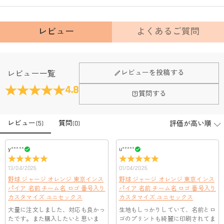
レビュー
よくあるご質問
レビューを投稿する
レビュー一覧
4.8
質問する
レビュー
(
5
)
質問
(
0
)
y*****
u*****
13/04/2026
01/04/2026
野球 ジャージ オレンジ 東京インス
野球 ジャージ オレンジ 東京インス
パイア 名前 チーム名 ロゴ 番号入り
パイア 名前 チーム名 ロゴ 番号入り
カスタマイズ ユニセックス
カスタマイズ ユニセックス
大量に注文しました、対応も良かっ
生地もしっかりしていて、名前とロ
たです。また購入したいと思いま
ゴのプリントも綺麗に印刷されてま