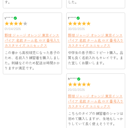
す。
した。
s*****
t*****
01/04/2026
30/03/2026
野球 ジャージ オレンジ 東京インス
野球 ジャージ オレンジ 東京インス
パイア 名前 チーム名 ロゴ 番号入り
パイア 名前 チーム名 ロゴ 番号入り
カスタマイズ ユニセックス
カスタマイズ ユニセックス
この春から高校球児になった息子の
中学生の息子用にリピート購入。品
ため、名前入り練習着を購入しまし
質も良く名前入れもキレイです。ま
た。刺繍などのため配送は時間かか
た宜しくお願いします。
りますが満足です。
h*****
20/03/2026
野球 ジャージ オレンジ 東京インス
パイア 名前 チーム名 ロゴ 番号入り
カスタマイズ ユニセックス
こちらのタイプの練習着のシャツは
初めて購入しますが、生地もしっか
りしていて長く使えそうです。