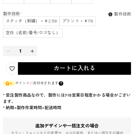
製作技術
*
製作技術
ステッチ（刺繍） + ￥2,158
プリント + ￥718
空白（名前/番号/ロゴなし）
カートに入れる
ポイント
27
点付与されます
1
×
* 受注製作商品なので、製作には7-15営業日程度かかる場合がござい
ます。
* 納期=製作作業時間+配送時間
追加デザインや一括注文の場合
カラー・フォントなどの変更や、ロゴの追加、または一括注文の場合