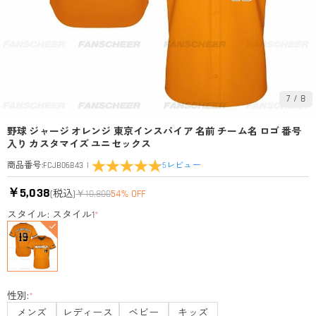
7
/
8
野球 ジャージ オレンジ 東京インスパイア 名前 チーム名 ロゴ 番号
入り カスタマイズ ユニセックス
|
5
レビュー
商品番号
:
FCJB06843
￥5,038
(税込)
￥10,800
54% OFF
スタイル: スタイル1
*
性別:
*
メンズ
レディース
ベビー
キッズ