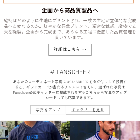
企画から高品質製品へ
絵柄はどのように生地にプリントされ、一枚の生地が立体的な完成
品へと変わるのか。鮮やかな昇華プリント、精密な裁断、緻密で丈
夫な縫製。企画から完成まで、あらゆる工程に徹底した品質管理を
貫いています。
詳細はこちら
>>
# FANSCHEER
あなたのコーディネート写真に #FANSCHEER をタグ付けして投稿す
ると、ギフトカードが当たるチャンス！さらに、選ばれた写真は
Fanscheer公式ギャラリーに掲載されます✨こちらから写真をアップ
ロードしても応募できます。
写真をアップ
ギャラリーを見る