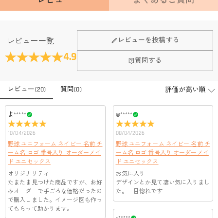
レビュー
よくあるご質問
レビューを投稿する
レビュー一覧
4.9
質問する
レビュー
(
20
)
質問
(
0
)
よ*****
@*****
10/04/2026
08/04/2026
野球 ユニフォーム ネイビー 名前 チ
野球 ユニフォーム ネイビー 名前 チ
ーム名 ロゴ 番号入り オーダーメイ
ーム名 ロゴ 番号入り オーダーメイ
ド ユニセックス
ド ユニセックス
オリジナリティ
お気に入り
たまたま見つけた商品ですが、お好
デザインとか見て凄い気に入りまし
みオーダーで手ごろな価格だったの
た。一目惚れです
で購入しました。イメージ図も作っ
てもらって助かります。