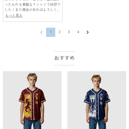
ったものも素敵なＴシャツで好評で
した！また機会があればよろしくお
願い致します。
もっと見る
1
2
3
4
おすすめ