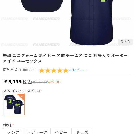
6
/
8
野球 ユニフォーム ネイビー 名前 チーム名 ロゴ 番号入り オーダー
メイド ユニセックス
|
20
レビュー
商品番号
:
FCJB06853
￥5,038
(税込)
￥10,800
54% OFF
スタイル: スタイル1
*
性別:
*
メンズ
レディース
ベビー
キッズ