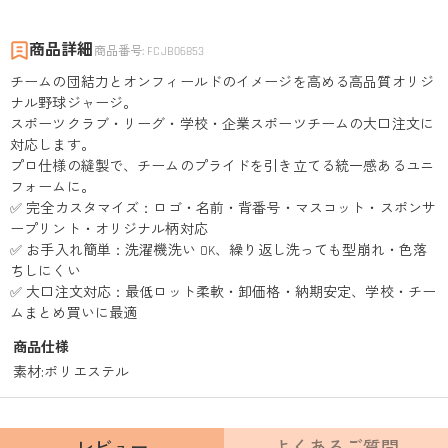
商品詳細
商品番号
:
FCJB06853
チームの団結力とオンフィールドのイメージを高める高品質オリジ
ナル野球ジャージ。
スポーツクラブ・リーグ・学校・企業スポーツチームの大口注文に
対応します。
プロ仕様の縫製で、チームのプライドを引き立てる統一感あるユニ
フォームに。
✅ 完全カスタマイズ：ロゴ・名前・背番号・マスコット・スポンサ
ープリント・オリジナル柄対応
✅ お手入れ簡単：洗濯機洗い OK、繰り返し洗っても型崩れ・色落
ちしにくい
✅ 大口注文対応：最低ロット柔軟・卸価格・納期安定、学校・チー
ムまとめ買いに最適
商品仕様
素材
:
ポリエステル