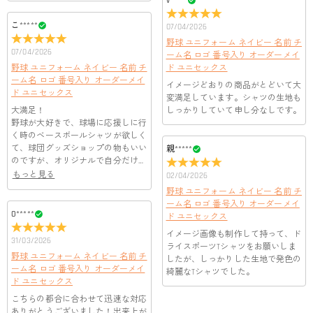
v*****
こ*****
07/04/2026
野球 ユニフォーム ネイビー 名前 チ
07/04/2026
ーム名 ロゴ 番号入り オーダーメイ
野球 ユニフォーム ネイビー 名前 チ
ド ユニセックス
ーム名 ロゴ 番号入り オーダーメイ
イメージどおりの商品がとどいて大
ド ユニセックス
変満足しています。シャツの生地も
大満足！
しっかりしていて申し分なしです。
野球が大好きで、球場に応援しに行
く時のベースボールシャツが欲しく
て、球団グッズショップの物もいい
親*****
のですが、オリジナルで自分だけの
個性が出せるようにとの事で、今回
もっと見る
02/04/2026
注文させていただきました。出来上
野球 ユニフォーム ネイビー 名前 チ
がりは思ってた以上によく、早速着
ーム名 ロゴ 番号入り オーダーメイ
て応援に行きました。反響もあり、
O*****
ド ユニセックス
どこで購入したのかと尋ねられるこ
イメージ画像も制作して持って、ド
とも多々ありました。こちらのショ
31/03/2026
ライスポーツTシャツをお願いしま
ップでの購入は前回のTシャツと2回
野球 ユニフォーム ネイビー 名前 チ
したが、しっかりした生地で発色の
目ですが、いずれも満足いくもので
ーム名 ロゴ 番号入り オーダーメイ
綺麗なTシャツでした。
した。
ド ユニセックス
こちらの都合に合わせて迅速な対応
ありがとうございました！出来上が