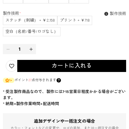
製作技術
*
製作技術
ステッチ（刺繍） + ￥2,158
プリント + ￥718
空白（名前/番号/ロゴなし）
カートに入れる
ポイント
27
点付与されます
1
×
* 受注製作商品なので、製作には7-15営業日程度かかる場合がござい
ます。
* 納期=製作作業時間+配送時間
追加デザインや一括注文の場合
カラー・フォントなどの変更や、ロゴの追加、または一括注文の場合