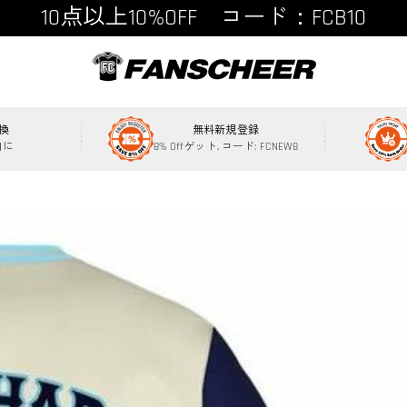
15点以上15%OFF コード：FCB15
換
無料新規登録
内に
8% Offゲット, コード: FCNEW8