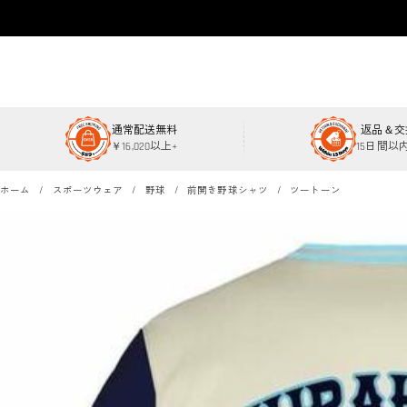
通常配送無料
返品＆交
￥16,020以上+
15日間以
ホーム
スポーツウェア
野球
前開き野球シャツ
ツートーン