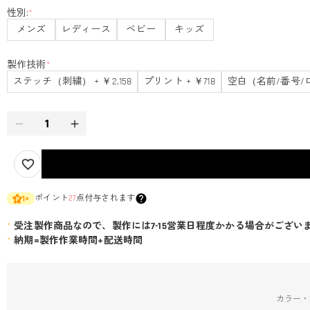
性別:
*
メンズ
レディース
ベビー
キッズ
製作技術
*
ステッチ（刺繍） + ￥2,158
プリント + ￥718
空白（名前/番号/
ポイント
27
点付与されます
1
×
*
受注製作商品なので、製作には7-15営業日程度かかる場合がござい
*
納期=製作作業時間+配送時間
カラー・