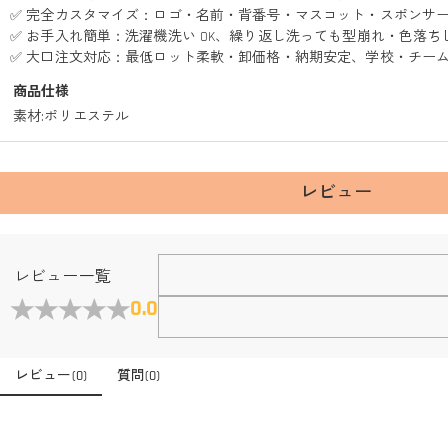
✅ 完全カスタマイズ：ロゴ・名前・背番号・マスコット・スポンサ
✅ お手入れ簡単：洗濯機洗い OK、繰り返し洗っても型崩れ・色落ち
✅ 大口注文対応：最低ロット柔軟・卸価格・納期安定、学校・チー
商品仕様
素材
:
ポリエステル
レビュー
レビュー一覧
0.0
レビュー
(
0
)
質問
(
0
)