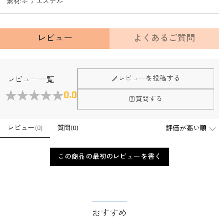
素材
:
ポリエステル
レビュー
よくあるご質問
Fanscheerについて
レビューを投稿する
レビュー一覧
会社はどこにありますか？
0.0
質問する
本社はホンコンにあります。
店頭や実店舗とかありますか？
レビュー
(
0
)
質問
(
0
)
店舗に費やす家賃や保険、人的労力等のコストを節約して、商
品自身が値下げできるために、現在はオンラインストアのみ運
注文＆支払いについて
営しております。
この商品の最初のレビューを書く
注文後に注文の内容を変更できますか？
もし注文確認メールをご確認後、注文内容に間違いでもありま
支払方法は何がありますか？
したら、至急カスタマーサポート【Eメール：
service@drawelry.jp】までご連絡ください。ご連絡頂く時に注文
お支払い方法は、クレジットカード、コンビニ前払い、
支払い情報は保護されますか？
番号もお送りください。
Paypal、ApplePay、GooglePayからお選びいただけます。
おすすめ
お支払い情報は高度なセキュリティで保護されております。お