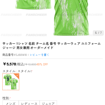
6
/
7
サッカー Tシャツ 名前 チーム名 番号 サッカーウェア ユニフォーム
ジャージ 男女兼用 オーダーメイド
|
レビューを書く
商品番号
:
FCJS01410
￥5,578
(税込)
￥10,800
49% OFF
スタイル: スタイル1
*
性別:
*
メンズ
レディース
ジュニア