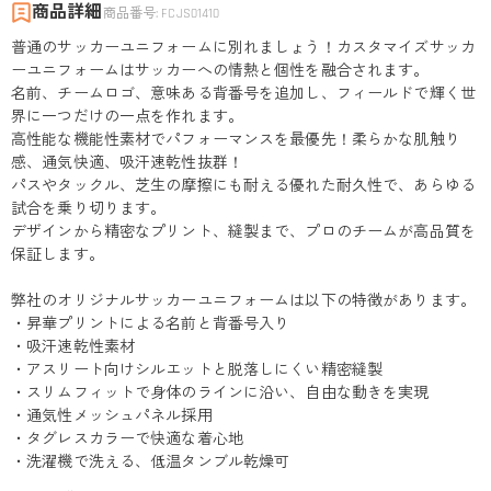
商品詳細
商品番号
:
FCJS01410
普通のサッカーユニフォームに別れましょう！カスタマイズサッカ
ーユニフォームはサッカーへの情熱と個性を融合されます。
名前、チームロゴ、意味ある背番号を追加し、フィールドで輝く世
界に一つだけの一点を作れます。
高性能な機能性素材でパフォーマンスを最優先！柔らかな肌触り
感、通気快適、吸汗速乾性抜群！
パスやタックル、芝生の摩擦にも耐える優れた耐久性で、あらゆる
試合を乗り切ります。
デザインから精密なプリント、縫製まで、プロのチームが高品質を
保証します。
弊社のオリジナルサッカーユニフォームは以下の特徴があります。
・昇華プリントによる名前と背番号入り
・吸汗速乾性素材
・アスリート向けシルエットと脱落しにくい精密縫製
・スリムフィットで身体のラインに沿い、自由な動きを実現
・通気性メッシュパネル採用
・タグレスカラーで快適な着心地
・洗濯機で洗える、低温タンブル乾燥可