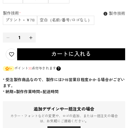
製作技術
*
製作技術
プリント + ￥718
空白（名前/番号/ロゴなし）
カートに入れる
ポイント
30
点付与されます
1
×
* 受注製作商品なので、製作には7-15営業日程度かかる場合がござい
ます。
* 納期=製作作業時間+配送時間
追加デザインや一括注文の場合
カラー・フォントなどの変更や、ロゴの追加、または一括注文の場合
は、お気軽にご連絡ください。