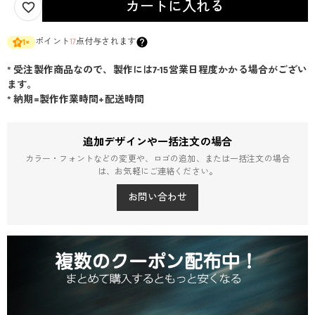
カートに入れる
ポイント
17
点付与されます
1
×
* 受注製作商品なので、製作には7-15営業日程度かかる場合がござい
ます。
* 納期=製作作業時間+配送時間
追加デザインや一括注文の場合
カラー・フォントなどの変更や、ロゴの追加、または一括注文の場合
は、お気軽にご連絡ください。
お問い合わせ