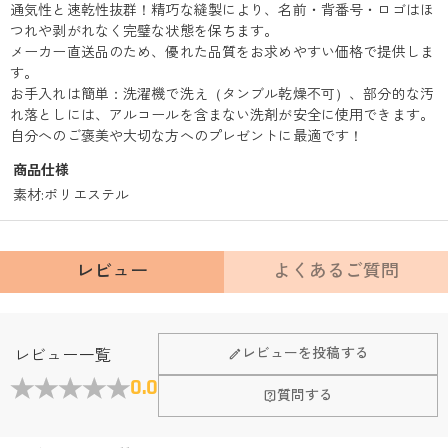
通気性と速乾性抜群！精巧な縫製により、名前・背番号・ロゴはほ
つれや剥がれなく完璧な状態を保ちます。
メーカー直送品のため、優れた品質をお求めやすい価格で提供しま
す。
お手入れは簡単：洗濯機で洗え（タンブル乾燥不可）、部分的な汚
れ落としには、アルコールを含まない洗剤が安全に使用できます。
自分へのご褒美や大切な方へのプレゼントに最適です！
商品仕様
素材
:
ポリエステル
レビュー
よくあるご質問
レビューを投稿する
レビュー一覧
0.0
質問する