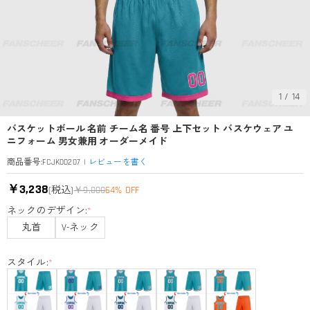
1
/
14
バスケットボール 名前 チーム名 番号 上下セット バスケウェア ユ
ニフォーム 男女兼用 オーダーメイド
|
レビューを書く
商品番号
:
FCJK00207
￥3,238
(税込)
￥9,000
64% OFF
ネックのデザイン:
*
丸首
V-ネック
スタイル:
*