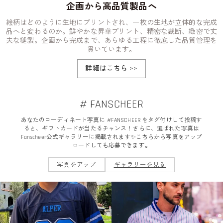
企画から高品質製品へ
絵柄はどのように生地にプリントされ、一枚の生地が立体的な完成
品へと変わるのか。鮮やかな昇華プリント、精密な裁断、緻密で丈
夫な縫製。企画から完成まで、あらゆる工程に徹底した品質管理を
貫いています。
詳細はこちら
>>
# FANSCHEER
あなたのコーディネート写真に #FANSCHEER をタグ付けして投稿す
ると、ギフトカードが当たるチャンス！さらに、選ばれた写真は
Fanscheer公式ギャラリーに掲載されます✨こちらから写真をアップ
ロードしても応募できます。
写真をアップ
ギャラリーを見る