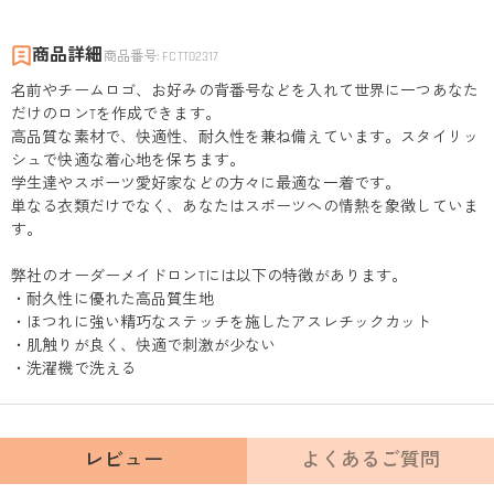
商品詳細
商品番号
:
FCTT02317
名前やチームロゴ、お好みの背番号などを入れて世界に一つあなた
だけのロンTを作成できます。
高品質な素材で、快適性、耐久性を兼ね備えています。スタイリッ
シュで快適な着心地を保ちます。
学生達やスポーツ愛好家などの方々に最適な一着です。
単なる衣類だけでなく、あなたはスポーツへの情熱を象徴していま
す。
弊社のオーダーメイドロンTには以下の特徴があります。
・耐久性に優れた高品質生地
・ほつれに強い精巧なステッチを施したアスレチックカット
・肌触りが良く、快適で刺激が少ない
・洗濯機で洗える
レビュー
よくあるご質問