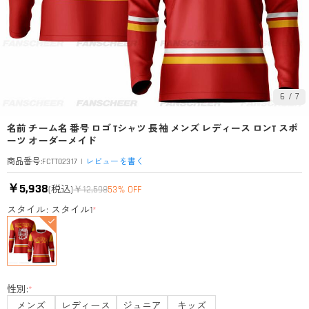
6
/
7
名前 チーム名 番号 ロゴ Tシャツ 長袖 メンズ レディース ロンT スポ
ーツ オーダーメイド
|
レビューを書く
商品番号
:
FCTT02317
￥5,938
(税込)
￥12,598
53% OFF
スタイル: スタイル1
*
性別:
*
メンズ
レディース
ジュニア
キッズ