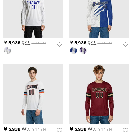
確認ください。
か？
まずお気に入りのデザインを選んで、ページに表示した項目や
服の印刷に色違いが出ることがありますか？
選択しを選んでから、カートに追加してご注文手続きをお願い
いたします。
はい。ご覧になる環境（PCのモニタやスマホの画面）、商品撮
どうやって自分に合うサイズを選びますか？
影時の照明等によりイメージ画像が実際の商品と色味が異なる
場合がございます。
まずお気に入りのデザインを選んで、商品ページの画像にサイ
￥5,938
￥5,938
(税込)
￥12,598
(税込)
￥12,598
ズ表を参考して、自分に合うサイズをお選びください。測定方
配送＆返品について
法が異なるため、サイズに1〜2cm程度の誤差がある場合がござ
送料はいくらですか？
います。
送料は配送方法によって異なります。通常配送は送料が2,520
注文した商品はいつ届きますか？
円で、16,020円以上で無料になります。速達配送は送料が5,400
円になります。90,000円以上で無料になります。（一部離島や
納期=製作作業時間+配送時間 受注製作品のため、ご入金を確
返品・交換はできますか？
遠方へご発送の場合、中継料が別途加算されます。）
認してから制作となります。大量生産品ではなく、一つ一つ手
でお作りしており、予定作業時間は商品ページに記載しており
お客様が商品受け取り後、60日以内の未使用品の返品は可能で
ます。 そしてご購入の際にお選び頂いた「配送方法」の選択
す。受注生産品のため、返品は50%の返品手数料(材料費)が発
によって、お届け日数が異なります。詳細は
配送について
ま
生致します。詳細は
キャンセル/返品について
までご確認くだ
でご確認ください。.
さい。.
￥5,938
￥5,938
(税込)
￥12,598
(税込)
￥12,598