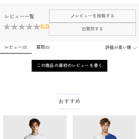
Fanscheerについて
レビューを投稿する
レビュー一覧
会社はどこにありますか？
0.0
質問する
本社はホンコンにあります。
店頭や実店舗とかありますか？
レビュー
(
0
)
質問
(
0
)
店舗に費やす家賃や保険、人的労力等のコストを節約して、商
品自身が値下げできるために、現在はオンラインストアのみ運
注文＆支払いについて
営しております。
この商品の最初のレビューを書く
注文後に注文の内容を変更できますか？
もし注文確認メールをご確認後、注文内容に間違いでもありま
支払方法は何がありますか？
したら、至急カスタマーサポート【Eメール：
service@drawelry.jp】までご連絡ください。ご連絡頂く時に注文
お支払い方法は、クレジットカード、コンビニ前払い、
支払い情報は保護されますか？
番号もお送りください。
Paypal、ApplePay、GooglePayからお選びいただけます。
おすすめ
お支払い情報は高度なセキュリティで保護されております。お
支払い情報は保護されますか？
客様のお支払い情報は当社のサーバーに一切保存されません。
Paypal又はクレジットカート発行会社によって処理されます。
当社では、個人情報保護を目的としたコンプライアンスに則
り、プライバシーポリシーを定めています。お客様に安心かつ
服＆ファッション
安全にご利用いただけるよう最善の注意を払い、個人情報を厳
どうやってオリジナル服をオーダーメイドします
重に取り扱っています。 詳細は
プライバシーポリシー
までご