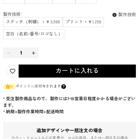
製作技術
*
製作技術
ステッチ（刺繍） + ￥3,598
プリント + ￥1,258
空白（名前/番号/ロゴなし）
カートに入れる
ポイント
32
点付与されます
1
×
* 受注製作商品なので、製作には7-15営業日程度かかる場合がござい
ます。
* 納期=製作作業時間+配送時間
追加デザインや一括注文の場合
カラー・フォントなどの変更や、ロゴの追加、または一括注文の場合