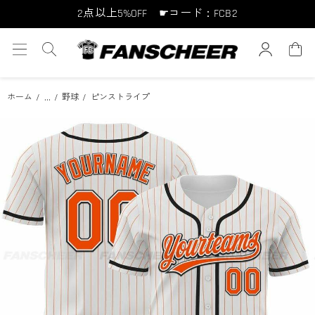
10点以上10%OFF ☛コード：FCB10
15点以上15%OFF ☛コード：FCB15
...
ホーム
野球
ピンストライプ