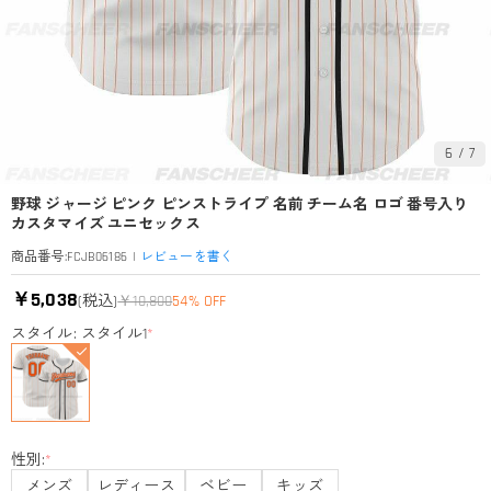
6
/
7
野球 ジャージ ピンク ピンストライプ 名前 チーム名 ロゴ 番号入り
カスタマイズ ユニセックス
|
レビューを書く
商品番号
:
FCJB06186
￥5,038
(税込)
￥10,800
54% OFF
スタイル: スタイル1
*
性別:
*
メンズ
レディース
ベビー
キッズ