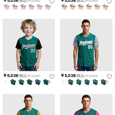
￥5,038
￥5,038
(税込)
￥10,800
(税込)
￥10,800
ズ表を参考して、自分に合うサイズをお選びください。測定方
配送＆返品について
法が異なるため、サイズに1〜2cm程度の誤差がある場合がござ
送料はいくらですか？
います。
送料は配送方法によって異なります。通常配送は送料が2,520
注文した商品はいつ届きますか？
円で、16,020円以上で無料になります。速達配送は送料が5,400
円になります。90,000円以上で無料になります。（一部離島や
納期=製作作業時間+配送時間 受注製作品のため、ご入金を確
返品・交換はできますか？
遠方へご発送の場合、中継料が別途加算されます。）
認してから制作となります。大量生産品ではなく、一つ一つ手
でお作りしており、予定作業時間は商品ページに記載しており
お客様が商品受け取り後、60日以内の未使用品の返品は可能で
ます。 そしてご購入の際にお選び頂いた「配送方法」の選択
す。受注生産品のため、返品は50%の返品手数料(材料費)が発
によって、お届け日数が異なります。詳細は
配送について
ま
生致します。詳細は
キャンセル/返品について
までご確認くだ
でご確認ください。.
さい。.
￥5,038
￥5,038
(税込)
￥10,800
(税込)
￥10,800