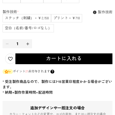
製作技術
*
製作技術
ステッチ（刺繍） + ￥2,158
プリント + ￥718
空白（名前/番号/ロゴなし）
カートに入れる
ポイント
27
点付与されます
1
×
* 受注製作商品なので、製作には7-15営業日程度かかる場合がござい
ます。
* 納期=製作作業時間+配送時間
追加デザインや一括注文の場合
カラー・フォントなどの変更や、ロゴの追加、または一括注文の場合