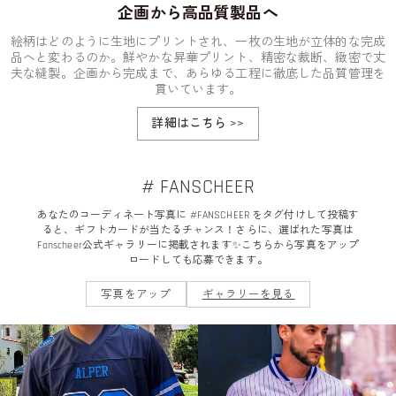
企画から高品質製品へ
絵柄はどのように生地にプリントされ、一枚の生地が立体的な完成
品へと変わるのか。鮮やかな昇華プリント、精密な裁断、緻密で丈
夫な縫製。企画から完成まで、あらゆる工程に徹底した品質管理を
貫いています。
詳細はこちら
>>
# FANSCHEER
あなたのコーディネート写真に #FANSCHEER をタグ付けして投稿す
ると、ギフトカードが当たるチャンス！さらに、選ばれた写真は
Fanscheer公式ギャラリーに掲載されます✨こちらから写真をアップ
ロードしても応募できます。
写真をアップ
ギャラリーを見る