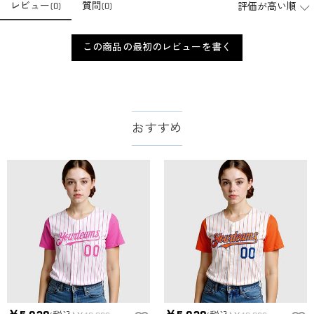
レビュー
(
0
)
質問
(
0
)
店舗に費やす家賃や保険、人的労力等のコストを節約して、商
品自身が値下げできるために、現在はオンラインストアのみ運
注文＆支払いについて
営しております。
この商品の最初のレビューを書く
注文後に注文の内容を変更できますか？
もし注文確認メールをご確認後、注文内容に間違いでもありま
支払方法は何がありますか？
したら、至急カスタマーサポート【Eメール：
service@drawelry.jp】までご連絡ください。ご連絡頂く時に注文
お支払い方法は、クレジットカード、コンビニ前払い、
支払い情報は保護されますか？
番号もお送りください。
Paypal、ApplePay、GooglePayからお選びいただけます。
おすすめ
お支払い情報は高度なセキュリティで保護されております。お
支払い情報は保護されますか？
客様のお支払い情報は当社のサーバーに一切保存されません。
Paypal又はクレジットカート発行会社によって処理されます。
当社では、個人情報保護を目的としたコンプライアンスに則
り、プライバシーポリシーを定めています。お客様に安心かつ
服＆ファッション
安全にご利用いただけるよう最善の注意を払い、個人情報を厳
どうやってオリジナル服をオーダーメイドします
重に取り扱っています。 詳細は
プライバシーポリシー
までご
確認ください。
か？
まずお気に入りのデザインを選んで、ページに表示した項目や
服の印刷に色違いが出ることがありますか？
選択しを選んでから、カートに追加してご注文手続きをお願い
いたします。
はい。ご覧になる環境（PCのモニタやスマホの画面）、商品撮
どうやって自分に合うサイズを選びますか？
影時の照明等によりイメージ画像が実際の商品と色味が異なる
場合がございます。
まずお気に入りのデザインを選んで、商品ページの画像にサイ