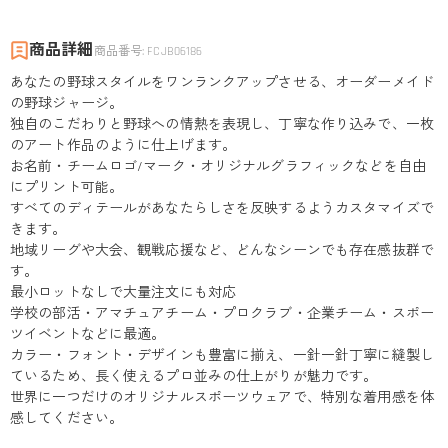
商品詳細
商品番号
:
FCJB06186
あなたの野球スタイルをワンランクアップさせる、オーダーメイド
の野球ジャージ。
独自のこだわりと野球への情熱を表現し、丁寧な作り込みで、一枚
のアート作品のように仕上げます。
お名前・チームロゴ/マーク・オリジナルグラフィックなどを自由
にプリント可能。
すべてのディテールがあなたらしさを反映するようカスタマイズで
きます。
地域リーグや大会、観戦応援など、どんなシーンでも存在感抜群で
す。
最小ロットなしで大量注文にも対応
学校の部活・アマチュアチーム・プロクラブ・企業チーム・スポー
ツイベントなどに最適。
カラー・フォント・デザインも豊富に揃え、一針一針丁寧に縫製し
ているため、長く使えるプロ並みの仕上がりが魅力です。
世界に一つだけのオリジナルスポーツウェアで、特別な着用感を体
感してください。