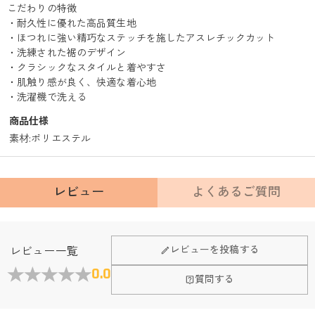
こだわりの特徴
・耐久性に優れた高品質生地
・ほつれに強い精巧なステッチを施したアスレチックカット
・洗練された裾のデザイン
・クラシックなスタイルと着やすさ
・肌触り感が良く、快適な着心地
・洗濯機で洗える
商品仕様
素材
:
ポリエステル
レビュー
よくあるご質問
Fanscheerについて
レビューを投稿する
レビュー一覧
会社はどこにありますか？
0.0
質問する
本社はホンコンにあります。
店頭や実店舗とかありますか？