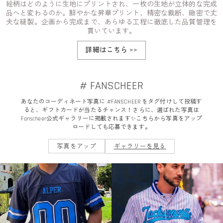
絵柄はどのように生地にプリントされ、一枚の生地が立体的な完成
品へと変わるのか。鮮やかな昇華プリント、精密な裁断、緻密で丈
夫な縫製。企画から完成まで、あらゆる工程に徹底した品質管理を
貫いています。
詳細はこちら
>>
# FANSCHEER
あなたのコーディネート写真に #FANSCHEER をタグ付けして投稿す
ると、ギフトカードが当たるチャンス！さらに、選ばれた写真は
Fanscheer公式ギャラリーに掲載されます✨こちらから写真をアップ
ロードしても応募できます。
写真をアップ
ギャラリーを見る