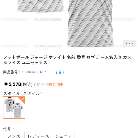
7
/
7
フットボール ジャージ ホワイト 名前 番号 ロゴ チーム名入り カス
タマイズ ユニセックス
|
レビューを書く
商品番号
:
FCJS01464
￥5,578
(税込)
￥10,800
49% OFF
スタイル: スタイル1
*
性別:
*
メンズ
レディース
ジュニア