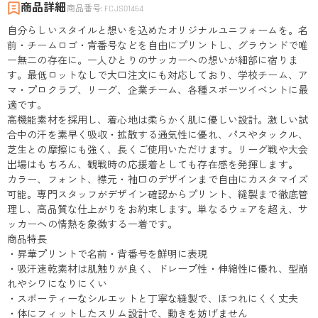
商品詳細
商品番号
:
FCJS01464
自分らしいスタイルと想いを込めたオリジナルユニフォームを。名
前・チームロゴ・背番号などを自由にプリントし、グラウンドで唯
一無二の存在に。一人ひとりのサッカーへの想いが細部に宿りま
す。最低ロットなしで大口注文にも対応しており、学校チーム、ア
マ・プロクラブ、リーグ、企業チーム、各種スポーツイベントに最
適です。
高機能素材を採用し、着心地は柔らかく肌に優しい設計。激しい試
合中の汗を素早く吸収・拡散する通気性に優れ、パスやタックル、
芝生との摩擦にも強く、長くご使用いただけます。リーグ戦や大会
出場はもちろん、観戦時の応援着としても存在感を発揮します。
カラー、フォント、襟元・袖口のデザインまで自由にカスタマイズ
可能。専門スタッフがデザイン確認からプリント、縫製まで徹底管
理し、高品質な仕上がりをお約束します。単なるウェアを超え、サ
ッカーへの情熱を象徴する一着です。
商品特長
・昇華プリントで名前・背番号を鮮明に表現
・吸汗速乾素材は肌触りが良く、ドレープ性・伸縮性に優れ、型崩
れやシワになりにくい
・スポーティーなシルエットと丁寧な縫製で、ほつれにくく丈夫
・体にフィットしたスリム設計で、動きを妨げません