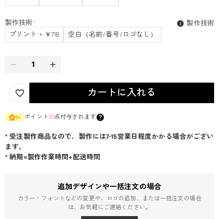
製作技術
*
製作技術
プリント + ￥718
空白（名前/番号/ロゴなし）
カートに入れる
ポイント
30
点付与されます
1
×
* 受注製作商品なので、製作には7-15営業日程度かかる場合がござい
ます。
* 納期=製作作業時間+配送時間
追加デザインや一括注文の場合
カラー・フォントなどの変更や、ロゴの追加、または一括注文の場合
は、お気軽にご連絡ください。