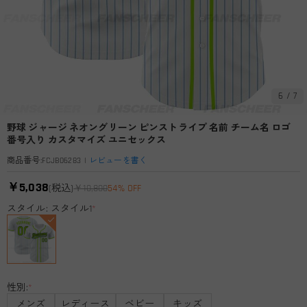
6
/
7
野球 ジャージ ネオングリーン ピンストライプ 名前 チーム名 ロゴ
番号入り カスタマイズ ユニセックス
|
レビューを書く
商品番号
:
FCJB06283
￥5,038
(税込)
￥10,800
54% OFF
スタイル: スタイル1
*
性別:
*
メンズ
レディース
ベビー
キッズ