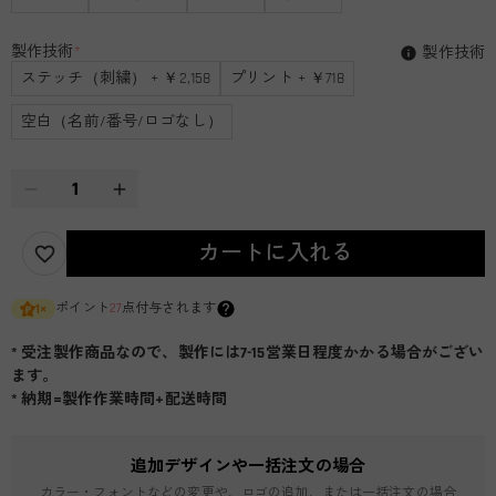
製作技術
*
製作技術
ステッチ（刺繍） + ￥2,158
プリント + ￥718
空白（名前/番号/ロゴなし）
カートに入れる
ポイント
27
点付与されます
1
×
* 受注製作商品なので、製作には7-15営業日程度かかる場合がござい
ます。
* 納期=製作作業時間+配送時間
追加デザインや一括注文の場合
カラー・フォントなどの変更や、ロゴの追加、または一括注文の場合