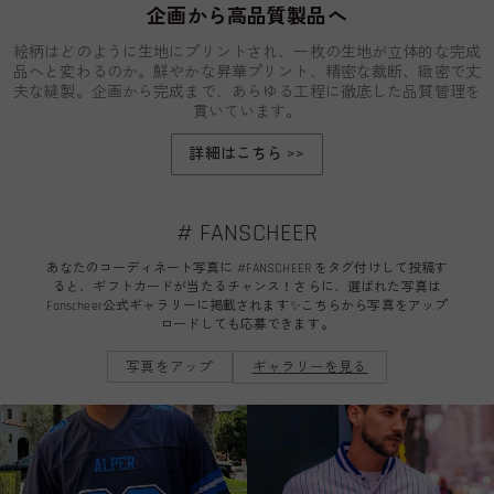
企画から高品質製品へ
絵柄はどのように生地にプリントされ、一枚の生地が立体的な完成
品へと変わるのか。鮮やかな昇華プリント、精密な裁断、緻密で丈
夫な縫製。企画から完成まで、あらゆる工程に徹底した品質管理を
貫いています。
詳細はこちら
>>
# FANSCHEER
あなたのコーディネート写真に #FANSCHEER をタグ付けして投稿す
ると、ギフトカードが当たるチャンス！さらに、選ばれた写真は
Fanscheer公式ギャラリーに掲載されます✨こちらから写真をアップ
ロードしても応募できます。
写真をアップ
ギャラリーを見る