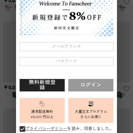
￥5,038
￥5,038
(税込)
￥10,800
(税込)
￥10,800
ズ表を参考して、自分に合うサイズをお選びください。測定方
配送＆返品について
法が異なるため、サイズに1〜2cm程度の誤差がある場合がござ
送料はいくらですか？
います。
送料は配送方法によって異なります。通常配送は送料が2,520
注文した商品はいつ届きますか？
円で、16,020円以上で無料になります。速達配送は送料が5,400
円になります。90,000円以上で無料になります。（一部離島や
納期=製作作業時間+配送時間 受注製作品のため、ご入金を確
返品・交換はできますか？
遠方へご発送の場合、中継料が別途加算されます。）
認してから制作となります。大量生産品ではなく、一つ一つ手
でお作りしており、予定作業時間は商品ページに記載しており
お客様が商品受け取り後、60日以内の未使用品の返品は可能で
ます。 そしてご購入の際にお選び頂いた「配送方法」の選択
す。受注生産品のため、返品は50%の返品手数料(材料費)が発
によって、お届け日数が異なります。詳細は
配送について
ま
生致します。詳細は
キャンセル/返品について
までご確認くだ
でご確認ください。.
さい。.
無料新規登
ログイン
録
￥5,038
￥5,038
(税込)
￥10,800
(税込)
￥10,800
通常配送無料
大量注文プログラム
¥16,020 円以上
さらにお得に
プライバシーポリシー
を読み、同意しました。