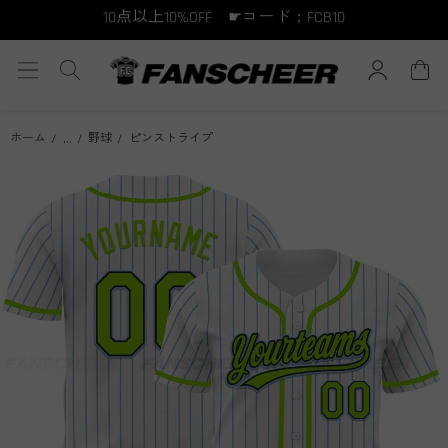
15点以上15%OFF ☛コード：FCB15
...
ホーム
野球
ピンストライプ