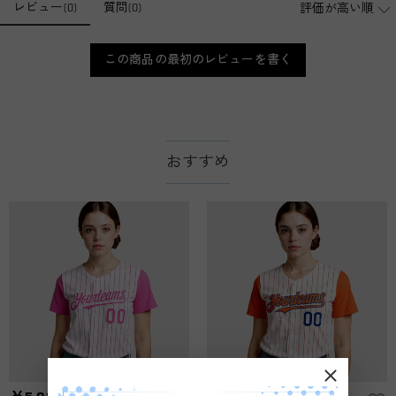
レビュー
(
0
)
質問
(
0
)
店舗に費やす家賃や保険、人的労力等のコストを節約して、商
品自身が値下げできるために、現在はオンラインストアのみ運
注文＆支払いについて
営しております。
この商品の最初のレビューを書く
注文後に注文の内容を変更できますか？
もし注文確認メールをご確認後、注文内容に間違いでもありま
支払方法は何がありますか？
したら、至急カスタマーサポート【Eメール：
service@drawelry.jp】までご連絡ください。ご連絡頂く時に注文
お支払い方法は、クレジットカード、コンビニ前払い、
支払い情報は保護されますか？
番号もお送りください。
Paypal、ApplePay、GooglePayからお選びいただけます。
おすすめ
お支払い情報は高度なセキュリティで保護されております。お
支払い情報は保護されますか？
客様のお支払い情報は当社のサーバーに一切保存されません。
Paypal又はクレジットカート発行会社によって処理されます。
当社では、個人情報保護を目的としたコンプライアンスに則
り、プライバシーポリシーを定めています。お客様に安心かつ
服＆ファッション
安全にご利用いただけるよう最善の注意を払い、個人情報を厳
どうやってオリジナル服をオーダーメイドします
重に取り扱っています。 詳細は
プライバシーポリシー
までご
確認ください。
か？
まずお気に入りのデザインを選んで、ページに表示した項目や
服の印刷に色違いが出ることがありますか？
選択しを選んでから、カートに追加してご注文手続きをお願い
いたします。
はい。ご覧になる環境（PCのモニタやスマホの画面）、商品撮
どうやって自分に合うサイズを選びますか？
影時の照明等によりイメージ画像が実際の商品と色味が異なる
場合がございます。
まずお気に入りのデザインを選んで、商品ページの画像にサイ