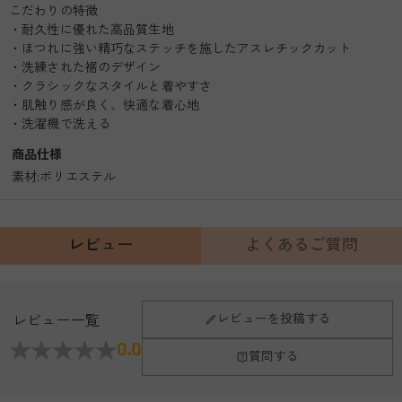
こだわりの特徴
・耐久性に優れた高品質生地
・ほつれに強い精巧なステッチを施したアスレチックカット
・洗練された裾のデザイン
・クラシックなスタイルと着やすさ
・肌触り感が良く、快適な着心地
・洗濯機で洗える
商品仕様
素材
:
ポリエステル
レビュー
よくあるご質問
Fanscheerについて
レビューを投稿する
レビュー一覧
会社はどこにありますか？
0.0
質問する
本社はホンコンにあります。
店頭や実店舗とかありますか？