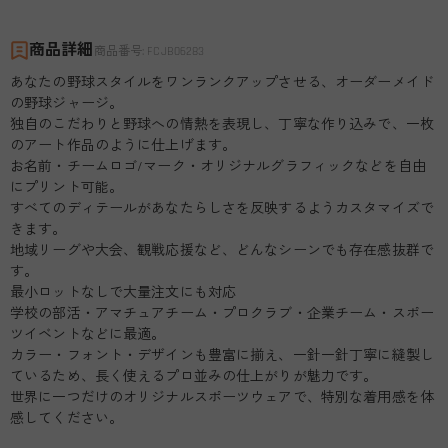
商品詳細
商品番号
:
FCJB06283
あなたの野球スタイルをワンランクアップさせる、オーダーメイド
の野球ジャージ。
独自のこだわりと野球への情熱を表現し、丁寧な作り込みで、一枚
のアート作品のように仕上げます。
お名前・チームロゴ/マーク・オリジナルグラフィックなどを自由
にプリント可能。
すべてのディテールがあなたらしさを反映するようカスタマイズで
きます。
地域リーグや大会、観戦応援など、どんなシーンでも存在感抜群で
す。
最小ロットなしで大量注文にも対応
学校の部活・アマチュアチーム・プロクラブ・企業チーム・スポー
ツイベントなどに最適。
カラー・フォント・デザインも豊富に揃え、一針一針丁寧に縫製し
ているため、長く使えるプロ並みの仕上がりが魅力です。
世界に一つだけのオリジナルスポーツウェアで、特別な着用感を体
感してください。