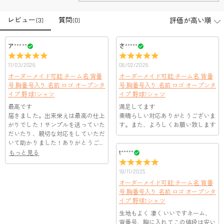
店頭や実店舗とかありますか？
レビュー
(
3
)
質問
(
0
)
店舗に費やす家賃や保険、人的労力等のコストを節約して、商
品自身が値下げできるために、現在はオンラインストアのみ運
注文＆支払いについて
営しております。
ア*****
さ*****
注文後に注文の内容を変更できますか？
11/03/2026
06/02/2026
もし注文確認メールをご確認後、注文内容に間違いでもありま
支払方法は何がありますか？
オーダーメイド可能 チーム名 背番
オーダーメイド可能 チーム名 背番
したら、至急カスタマーサポート【Eメール：
号 胸番号入り 名前 ロゴ オープンタ
号 胸番号入り 名前 ロゴ オープンタ
service@drawelry.jp】までご連絡ください。ご連絡頂く時に注文
お支払い方法は、クレジットカード、コンビニ前払い、
イプ 野球Tシャツ
イプ 野球Tシャツ
支払い情報は保護されますか？
番号もお送りください。
Paypal、ApplePay、GooglePayからお選びいただけます。
最高です
満足してます
お支払い情報は高度なセキュリティで保護されております。お
届きました。出来栄えは最高の仕上
素晴らしい対応ありがとうございま
支払い情報は保護されますか？
客様のお支払い情報は当社のサーバーに一切保存されません。
がりでした！サンプルを送っていた
す。また、よろしくお願い致します
Paypal又はクレジットカート発行会社によって処理されます。
だいたり、親切な対応をしていただ
当社では、個人情報保護を目的としたコンプライアンスに則
いて助かりました！ありがとうござ
り、プライバシーポリシーを定めています。お客様に安心かつ
服＆ファッション
いました！
t*****
もっと見る
安全にご利用いただけるよう最善の注意を払い、個人情報を厳
どうやってオリジナル服をオーダーメイドします
重に取り扱っています。 詳細は
プライバシーポリシー
までご
18/11/2025
確認ください。
か？
オーダーメイド可能 チーム名 背番
まずお気に入りのデザインを選んで、ページに表示した項目や
号 胸番号入り 名前 ロゴ オープンタ
服の印刷に色違いが出ることがありますか？
イプ 野球Tシャツ
選択しを選んでから、カートに追加してご注文手続きをお願い
いたします。
生地もよく 凄くいいですネーム、
はい。ご覧になる環境（PCのモニタやスマホの画面）、商品撮
どうやって自分に合うサイズを選びますか？
背番号、胸に入れてこの値段は安い