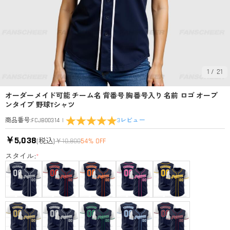
1
/
21
オーダーメイド可能 チーム名 背番号 胸番号入り 名前 ロゴ オープ
ンタイプ 野球Tシャツ
|
3
レビュー
商品番号
:
FCJB00314
￥5,038
(税込)
￥10,800
54% OFF
スタイル:
*