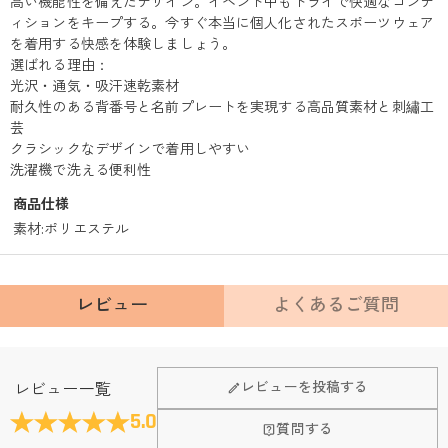
高い機能性を備えたデザイン。イベント中もドライで快適なコンデ
ィションをキープする。今すぐ本当に個人化されたスポーツウェア
を着用する快感を体験しましょう。
選ばれる理由：
光沢・通気・吸汗速乾素材
耐久性のある背番号と名前プレートを実現する高品質素材と刺繡工
芸
クラシックなデザインで着用しやすい
洗濯機で洗える便利性
商品仕様
素材
:
ポリエステル
レビュー
よくあるご質問
Fanscheerについて
レビューを投稿する
レビュー一覧
会社はどこにありますか？
5.0
質問する
本社はホンコンにあります。