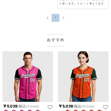
影時の照明等によりイメージ画像が実際の商品と色味が異なる
と思います。リピート考えてます
場合がございます。
まずお気に入りのデザインを選んで、商品ページの画像にサイ
ズ表を参考して、自分に合うサイズをお選びください。測定方
配送＆返品について
法が異なるため、サイズに1〜2cm程度の誤差がある場合がござ
1
送料はいくらですか？
います。
送料は配送方法によって異なります。通常配送は送料が2,520
注文した商品はいつ届きますか？
円で、16,020円以上で無料になります。速達配送は送料が5,400
おすすめ
円になります。90,000円以上で無料になります。（一部離島や
納期=製作作業時間+配送時間 受注製作品のため、ご入金を確
返品・交換はできますか？
遠方へご発送の場合、中継料が別途加算されます。）
認してから制作となります。大量生産品ではなく、一つ一つ手
でお作りしており、予定作業時間は商品ページに記載しており
お客様が商品受け取り後、60日以内の未使用品の返品は可能で
ます。 そしてご購入の際にお選び頂いた「配送方法」の選択
す。受注生産品のため、返品は50%の返品手数料(材料費)が発
によって、お届け日数が異なります。詳細は
配送について
ま
生致します。詳細は
キャンセル/返品について
までご確認くだ
でご確認ください。.
さい。.
￥5,038
￥5,038
(税込)
￥10,800
(税込)
￥10,800