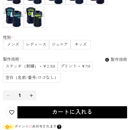
性別:
*
メンズ
レディース
ジュニア
キッズ
製作技術
*
製作技術
ステッチ（刺繍） + ￥2,158
プリント + ￥718
空白（名前/番号/ロゴなし）
カートに入れる
ポイント
27
点付与されます
1
×