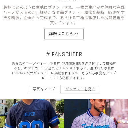
絵柄はどのように生地にプリントされ、一枚の生地が立体的な完成
品へと変わるのか。鮮やかな昇華プリント、精密な裁断、緻密で丈
夫な縫製。企画から完成まで、あらゆる工程に徹底した品質管理を
貫いています。
詳細はこちら
>>
# FANSCHEER
あなたのコーディネート写真に #FANSCHEER をタグ付けして投稿す
ると、ギフトカードが当たるチャンス！さらに、選ばれた写真は
Fanscheer公式ギャラリーに掲載されます✨こちらから写真をアップ
ロードしても応募できます。
写真をアップ
ギャラリーを見る