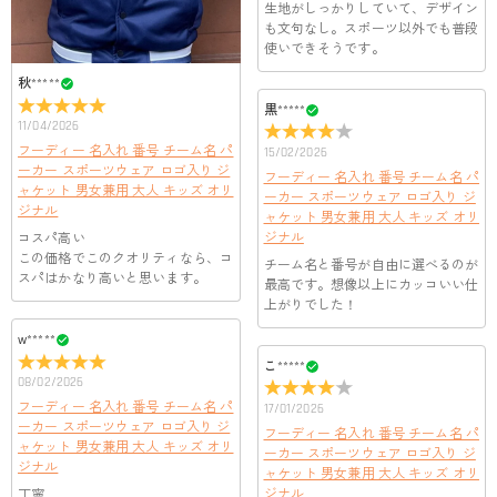
客様のお支払い情報は当社のサーバーに一切保存されません。
生地がしっかりしていて、デザイン
Paypal又はクレジットカート発行会社によって処理されます。
当社では、個人情報保護を目的としたコンプライアンスに則
も文句なし。スポーツ以外でも普段
使いできそうです。
り、プライバシーポリシーを定めています。お客様に安心かつ
服＆ファッション
安全にご利用いただけるよう最善の注意を払い、個人情報を厳
秋*****
どうやってオリジナル服をオーダーメイドします
重に取り扱っています。 詳細は
プライバシーポリシー
までご
黒*****
確認ください。
か？
11/04/2026
フーディー 名入れ 番号 チーム名 パ
15/02/2026
まずお気に入りのデザインを選んで、ページに表示した項目や
ーカー スポーツウェア ロゴ入り ジ
服の印刷に色違いが出ることがありますか？
フーディー 名入れ 番号 チーム名 パ
選択しを選んでから、カートに追加してご注文手続きをお願い
ャケット 男女兼用 大人 キッズ オリ
ーカー スポーツウェア ロゴ入り ジ
いたします。
はい。ご覧になる環境（PCのモニタやスマホの画面）、商品撮
ジナル
ャケット 男女兼用 大人 キッズ オリ
どうやって自分に合うサイズを選びますか？
影時の照明等によりイメージ画像が実際の商品と色味が異なる
ジナル
コスパ高い
場合がございます。
まずお気に入りのデザインを選んで、商品ページの画像にサイ
この価格でこのクオリティなら、コ
チーム名と番号が自由に選べるのが
スパはかなり高いと思います。
ズ表を参考して、自分に合うサイズをお選びください。測定方
配送＆返品について
最高です。想像以上にカッコいい仕
法が異なるため、サイズに1〜2cm程度の誤差がある場合がござ
上がりでした！
送料はいくらですか？
います。
w*****
送料は配送方法によって異なります。通常配送は送料が2,520
こ*****
注文した商品はいつ届きますか？
08/02/2026
円で、16,020円以上で無料になります。速達配送は送料が5,400
円になります。90,000円以上で無料になります。（一部離島や
フーディー 名入れ 番号 チーム名 パ
17/01/2026
納期=製作作業時間+配送時間 受注製作品のため、ご入金を確
返品・交換はできますか？
ーカー スポーツウェア ロゴ入り ジ
遠方へご発送の場合、中継料が別途加算されます。）
認してから制作となります。大量生産品ではなく、一つ一つ手
フーディー 名入れ 番号 チーム名 パ
ャケット 男女兼用 大人 キッズ オリ
ーカー スポーツウェア ロゴ入り ジ
でお作りしており、予定作業時間は商品ページに記載しており
お客様が商品受け取り後、60日以内の未使用品の返品は可能で
ジナル
ャケット 男女兼用 大人 キッズ オリ
ます。 そしてご購入の際にお選び頂いた「配送方法」の選択
す。受注生産品のため、返品は50%の返品手数料(材料費)が発
ジナル
丁寧