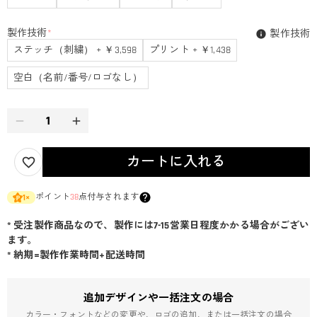
製作技術
*
製作技術
ステッチ（刺繍） + ￥3,598
プリント + ￥1,438
空白（名前/番号/ロゴなし）
カートに入れる
ポイント
38
点付与されます
1
×
* 受注製作商品なので、製作には7-15営業日程度かかる場合がござい
ます。
* 納期=製作作業時間+配送時間
追加デザインや一括注文の場合
カラー・フォントなどの変更や、ロゴの追加、または一括注文の場合