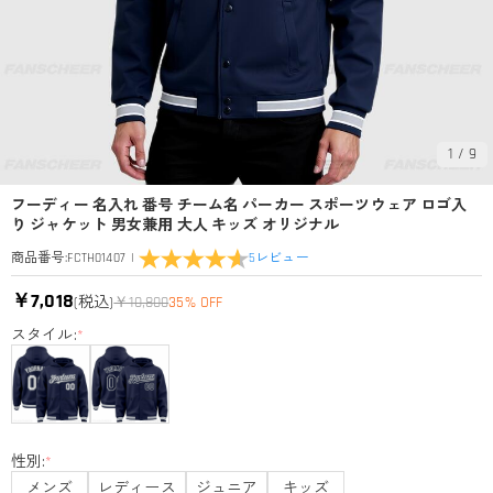
1
/
9
フーディー 名入れ 番号 チーム名 パーカー スポーツウェア ロゴ入
り ジャケット 男女兼用 大人 キッズ オリジナル
|
5
レビュー
商品番号
:
FCTH01407
￥7,018
(税込)
￥10,800
35% OFF
スタイル:
*
性別:
*
メンズ
レディース
ジュニア
キッズ