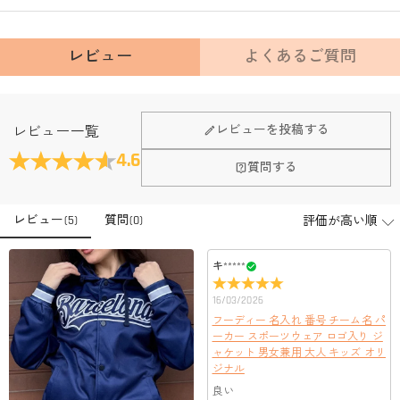
レビュー
よくあるご質問
Fanscheerについて
レビューを投稿する
レビュー一覧
会社はどこにありますか？
4.6
質問する
本社はホンコンにあります。
店頭や実店舗とかありますか？
レビュー
(
5
)
質問
(
0
)
店舗に費やす家賃や保険、人的労力等のコストを節約して、商
品自身が値下げできるために、現在はオンラインストアのみ運
注文＆支払いについて
営しております。
キ*****
注文後に注文の内容を変更できますか？
16/03/2026
もし注文確認メールをご確認後、注文内容に間違いでもありま
支払方法は何がありますか？
フーディー 名入れ 番号 チーム名 パ
したら、至急カスタマーサポート【Eメール：
ーカー スポーツウェア ロゴ入り ジ
service@drawelry.jp】までご連絡ください。ご連絡頂く時に注文
お支払い方法は、クレジットカード、コンビニ前払い、
ャケット 男女兼用 大人 キッズ オリ
支払い情報は保護されますか？
番号もお送りください。
Paypal、ApplePay、GooglePayからお選びいただけます。
ジナル
お支払い情報は高度なセキュリティで保護されております。お
良い
支払い情報は保護されますか？