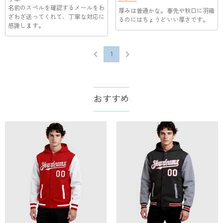
によって、お届け日数が異なります。詳細は
配送について
ま
生致します。詳細は
キャンセル/返品について
までご確認くだ
名前のスペルを確認するメールをわ
厚みは普通かな。春先や秋口に羽織
でご確認ください。.
さい。.
ざわざ送ってくれて、丁寧な対応に
るのにはちょうどいい厚さです。
感謝します。
1
おすすめ