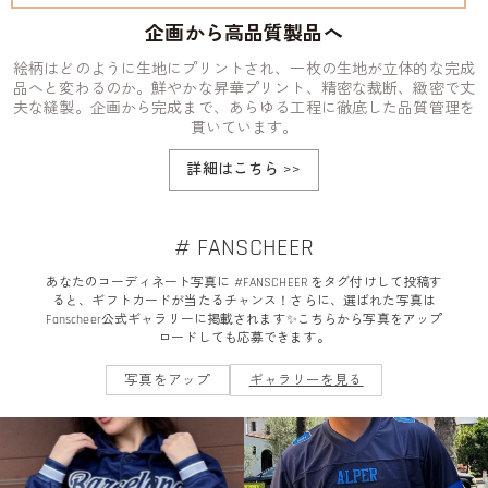
企画から高品質製品へ
絵柄はどのように生地にプリントされ、一枚の生地が立体的な完成
品へと変わるのか。鮮やかな昇華プリント、精密な裁断、緻密で丈
夫な縫製。企画から完成まで、あらゆる工程に徹底した品質管理を
貫いています。
詳細はこちら
>>
# FANSCHEER
あなたのコーディネート写真に #FANSCHEER をタグ付けして投稿す
ると、ギフトカードが当たるチャンス！さらに、選ばれた写真は
Fanscheer公式ギャラリーに掲載されます✨こちらから写真をアップ
ロードしても応募できます。
写真をアップ
ギャラリーを見る