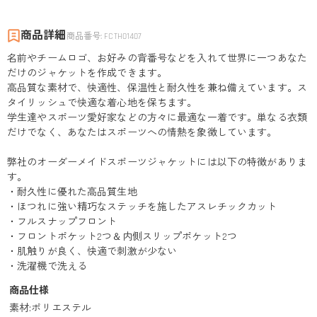
商品詳細
商品番号
:
FCTH01407
名前やチームロゴ、お好みの背番号などを入れて世界に一つあなた
だけのジャケットを作成できます。
高品質な素材で、快適性、保温性と耐久性を兼ね備えています。ス
タイリッシュで快適な着心地を保ちます。
学生達やスポーツ愛好家などの方々に最適な一着です。単なる衣類
だけでなく、あなたはスポーツへの情熱を象徴しています。
弊社のオーダーメイドスポーツジャケットには以下の特徴がありま
す。
・耐久性に優れた高品質生地
・ほつれに強い精巧なステッチを施したアスレチックカット
・フルスナップフロント
・フロントポケット2つ＆内側スリップポケット2つ
・肌触りが良く、快適で刺激が少ない
・洗濯機で洗える
商品仕様
素材
:
ポリエステル