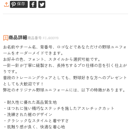
保存
商品詳細
商品番号
:
FCJB00119
お名前やチーム名、背番号、ロゴなどであなただけの野球ユニフォ
ームをオーダーメイドできます。
お好みの色、フォント、スタイルから選択可能です。
一針一針が丁寧に縫製され、長持ちするプロ仕様の目を引く仕上が
りです。
普段のトレーニングウェアとしても、野球好きな方へのプレゼント
としても大歓迎です！
弊社のオリジナル野球ユニフォームには、以下の特徴があります。
・耐久性に優れた高品質生地
・ほつれに強い精巧なステッチを施したアスレチックカット
・洗練された裾のデザイン
・クラシックなスタイルと着やすさ
・肌触り感が良く、快適な着心地