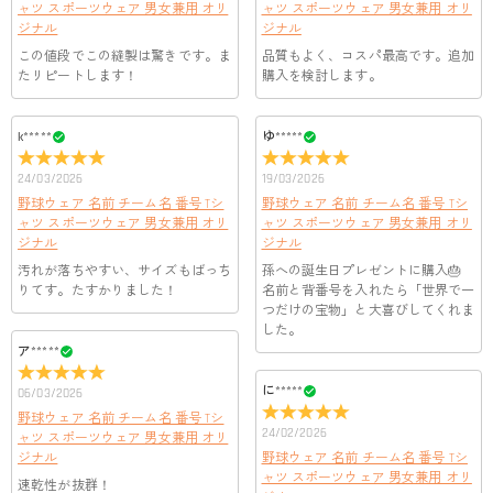
ャツ スポーツウェア 男女兼用 オリ
ャツ スポーツウェア 男女兼用 オリ
service@drawelry.jp】までご連絡ください。ご連絡頂く時に注文
お支払い方法は、クレジットカード、コンビニ前払い、
ジナル
ジナル
支払い情報は保護されますか？
番号もお送りください。
Paypal、ApplePay、GooglePayからお選びいただけます。
この値段でこの縫製は驚きです。ま
品質もよく、コスパ最高です。追加
お支払い情報は高度なセキュリティで保護されております。お
たリピートします！
購入を検討します。
支払い情報は保護されますか？
客様のお支払い情報は当社のサーバーに一切保存されません。
Paypal又はクレジットカート発行会社によって処理されます。
当社では、個人情報保護を目的としたコンプライアンスに則
k*****
ゆ*****
り、プライバシーポリシーを定めています。お客様に安心かつ
服＆ファッション
安全にご利用いただけるよう最善の注意を払い、個人情報を厳
24/03/2026
19/03/2026
どうやってオリジナル服をオーダーメイドします
重に取り扱っています。 詳細は
プライバシーポリシー
までご
野球ウェア 名前 チーム名 番号 Tシ
野球ウェア 名前 チーム名 番号 Tシ
確認ください。
か？
ャツ スポーツウェア 男女兼用 オリ
ャツ スポーツウェア 男女兼用 オリ
ジナル
まずお気に入りのデザインを選んで、ページに表示した項目や
ジナル
服の印刷に色違いが出ることがありますか？
選択しを選んでから、カートに追加してご注文手続きをお願い
汚れが落ちやすい、サイズもばっち
孫への誕生日プレゼントに購入🎂
いたします。
りてす。たすかりました！
名前と背番号を入れたら「世界で一
はい。ご覧になる環境（PCのモニタやスマホの画面）、商品撮
どうやって自分に合うサイズを選びますか？
つだけの宝物」と大喜びしてくれま
影時の照明等によりイメージ画像が実際の商品と色味が異なる
した。
場合がございます。
まずお気に入りのデザインを選んで、商品ページの画像にサイ
ア*****
ズ表を参考して、自分に合うサイズをお選びください。測定方
配送＆返品について
法が異なるため、サイズに1〜2cm程度の誤差がある場合がござ
に*****
06/03/2026
送料はいくらですか？
います。
野球ウェア 名前 チーム名 番号 Tシ
24/02/2026
ャツ スポーツウェア 男女兼用 オリ
送料は配送方法によって異なります。通常配送は送料が2,520
ジナル
注文した商品はいつ届きますか？
野球ウェア 名前 チーム名 番号 Tシ
円で、16,020円以上で無料になります。速達配送は送料が5,400
ャツ スポーツウェア 男女兼用 オリ
速乾性が抜群！
円になります。90,000円以上で無料になります。（一部離島や