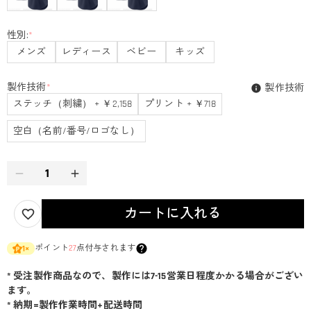
性別:
*
メンズ
レディース
ベビー
キッズ
製作技術
*
製作技術
ステッチ（刺繍） + ￥2,158
プリント + ￥718
空白（名前/番号/ロゴなし）
カートに入れる
ポイント
27
点付与されます
1
×
* 受注製作商品なので、製作には7-15営業日程度かかる場合がござい
ます。
* 納期=製作作業時間+配送時間