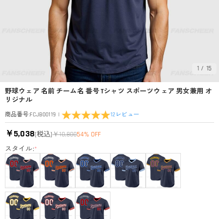
1
/
15
野球ウェア 名前 チーム名 番号 Tシャツ スポーツウェア 男女兼用 オ
リジナル
|
12
レビュー
商品番号
:
FCJB00119
￥5,038
(税込)
￥10,800
54% OFF
スタイル:
*