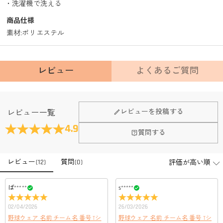
・洗濯機で洗える
商品仕様
素材
:
ポリエステル
レビュー
よくあるご質問
Fanscheerについて
レビューを投稿する
レビュー一覧
会社はどこにありますか？
4.9
質問する
本社はホンコンにあります。
店頭や実店舗とかありますか？
レビュー
(
12
)
質問
(
0
)
店舗に費やす家賃や保険、人的労力等のコストを節約して、商
品自身が値下げできるために、現在はオンラインストアのみ運
注文＆支払いについて
営しております。
ば*****
s*****
注文後に注文の内容を変更できますか？
02/04/2026
26/03/2026
もし注文確認メールをご確認後、注文内容に間違いでもありま
支払方法は何がありますか？
野球ウェア 名前 チーム名 番号 Tシ
野球ウェア 名前 チーム名 番号 Tシ
したら、至急カスタマーサポート【Eメール：