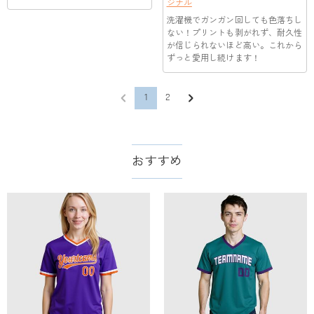
納期=製作作業時間+配送時間 受注製作品のため、ご入金を確
ジナル
返品・交換はできますか？
遠方へご発送の場合、中継料が別途加算されます。）
認してから制作となります。大量生産品ではなく、一つ一つ手
洗濯機でガンガン回しても色落ちし
でお作りしており、予定作業時間は商品ページに記載しており
お客様が商品受け取り後、60日以内の未使用品の返品は可能で
ない！プリントも剥がれず、耐久性
ます。 そしてご購入の際にお選び頂いた「配送方法」の選択
が信じられないほど高い。これから
す。受注生産品のため、返品は50%の返品手数料(材料費)が発
ずっと愛用し続けます！
によって、お届け日数が異なります。詳細は
配送について
ま
生致します。詳細は
キャンセル/返品について
までご確認くだ
でご確認ください。.
さい。.
1
2
おすすめ