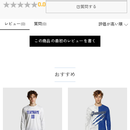
会社はどこにありますか？
0.0
質問する
本社はホンコンにあります。
店頭や実店舗とかありますか？
レビュー
(
0
)
質問
(
0
)
店舗に費やす家賃や保険、人的労力等のコストを節約して、商
品自身が値下げできるために、現在はオンラインストアのみ運
注文＆支払いについて
営しております。
この商品の最初のレビューを書く
注文後に注文の内容を変更できますか？
もし注文確認メールをご確認後、注文内容に間違いでもありま
支払方法は何がありますか？
したら、至急カスタマーサポート【Eメール：
service@drawelry.jp】までご連絡ください。ご連絡頂く時に注文
お支払い方法は、クレジットカード、コンビニ前払い、
支払い情報は保護されますか？
番号もお送りください。
Paypal、ApplePay、GooglePayからお選びいただけます。
おすすめ
お支払い情報は高度なセキュリティで保護されております。お
支払い情報は保護されますか？
客様のお支払い情報は当社のサーバーに一切保存されません。
Paypal又はクレジットカート発行会社によって処理されます。
当社では、個人情報保護を目的としたコンプライアンスに則
り、プライバシーポリシーを定めています。お客様に安心かつ
服＆ファッション
安全にご利用いただけるよう最善の注意を払い、個人情報を厳
どうやってオリジナル服をオーダーメイドします
重に取り扱っています。 詳細は
プライバシーポリシー
までご
確認ください。
か？
まずお気に入りのデザインを選んで、ページに表示した項目や
服の印刷に色違いが出ることがありますか？