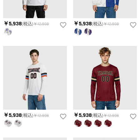
選択しを選んでから、カートに追加してご注文手続きをお願い
いたします。
はい。ご覧になる環境（PCのモニタやスマホの画面）、商品撮
どうやって自分に合うサイズを選びますか？
影時の照明等によりイメージ画像が実際の商品と色味が異なる
場合がございます。
まずお気に入りのデザインを選んで、商品ページの画像にサイ
￥5,938
￥5,938
(税込)
￥12,598
(税込)
￥12,598
ズ表を参考して、自分に合うサイズをお選びください。測定方
配送＆返品について
法が異なるため、サイズに1〜2cm程度の誤差がある場合がござ
送料はいくらですか？
います。
送料は配送方法によって異なります。通常配送は送料が2,520
注文した商品はいつ届きますか？
円で、16,020円以上で無料になります。速達配送は送料が5,400
円になります。90,000円以上で無料になります。（一部離島や
納期=製作作業時間+配送時間 受注製作品のため、ご入金を確
返品・交換はできますか？
遠方へご発送の場合、中継料が別途加算されます。）
認してから制作となります。大量生産品ではなく、一つ一つ手
でお作りしており、予定作業時間は商品ページに記載しており
お客様が商品受け取り後、60日以内の未使用品の返品は可能で
ます。 そしてご購入の際にお選び頂いた「配送方法」の選択
す。受注生産品のため、返品は50%の返品手数料(材料費)が発
によって、お届け日数が異なります。詳細は
配送について
ま
生致します。詳細は
キャンセル/返品について
までご確認くだ
でご確認ください。.
さい。.
￥5,938
￥5,938
(税込)
￥12,598
(税込)
￥12,598