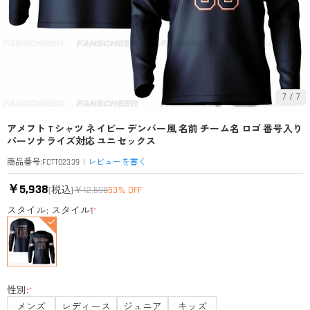
7
/
7
アメフト T シャツ ネイビー デンバー風 名前 チーム名 ロゴ 番号入り
パーソナライズ対応 ユニセックス
|
レビューを書く
商品番号
:
FCTT02339
￥5,938
(税込)
￥12,598
53% OFF
スタイル: スタイル1
*
性別:
*
メンズ
レディース
ジュニア
キッズ