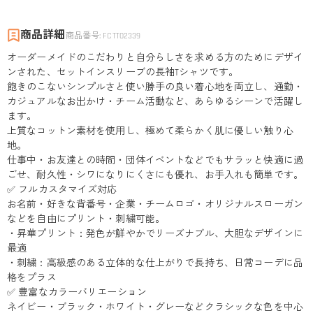
商品詳細
商品番号
:
FCTT02339
オーダーメイドのこだわりと自分らしさを求める方のためにデザイ
ンされた、セットインスリーブの長袖Tシャツです。
飽きのこないシンプルさと使い勝手の良い着心地を両立し、通勤・
カジュアルなお出かけ・チーム活動など、あらゆるシーンで活躍し
ます。
上質なコットン素材を使用し、極めて柔らかく肌に優しい触り心
地。
仕事中・お友達との時間・団体イベントなどでもサラッと快適に過
ごせ、耐久性・シワになりにくさにも優れ、お手入れも簡単です。
✅ フルカスタマイズ対応
お名前・好きな背番号・企業・チームロゴ・オリジナルスローガン
などを自由にプリント・刺繍可能。
・昇華プリント：発色が鮮やかでリーズナブル、大胆なデザインに
最適
・刺繍：高級感のある立体的な仕上がりで長持ち、日常コーデに品
格をプラス
✅ 豊富なカラーバリエーション
ネイビー・ブラック・ホワイト・グレーなどクラシックな色を中心