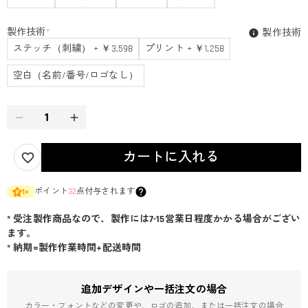
製作技術
*
製作技術
ステッチ（刺繍） + ￥3,598
プリント + ￥1,258
空白（名前/番号/ロゴなし）
カートに入れる
ポイント
32
点付与されます
1
×
* 受注製作商品なので、製作には7-15営業日程度かかる場合がござい
ます。
* 納期=製作作業時間+配送時間
追加デザインや一括注文の場合
カラー・フォントなどの変更や、ロゴの追加、または一括注文の場合