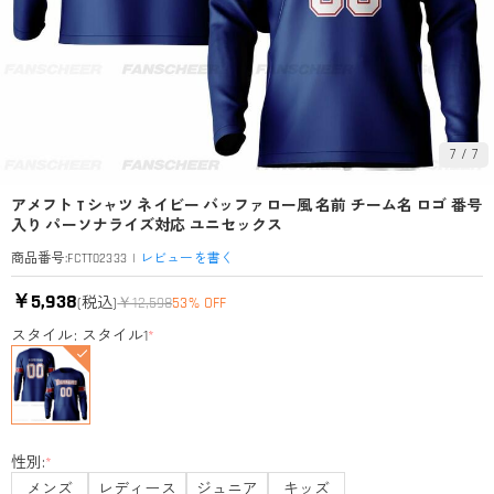
7
/
7
アメフト T シャツ ネイビー バッファロー風 名前 チーム名 ロゴ 番号
入り パーソナライズ対応 ユニセックス
|
レビューを書く
商品番号
:
FCTT02333
￥5,938
(税込)
￥12,598
53% OFF
スタイル: スタイル1
*
性別:
*
メンズ
レディース
ジュニア
キッズ