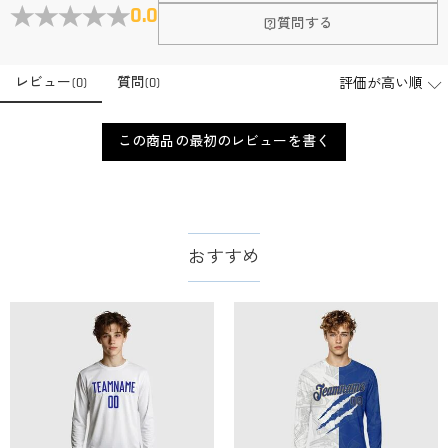
会社はどこにありますか？
0.0
質問する
本社はホンコンにあります。
店頭や実店舗とかありますか？
レビュー
(
0
)
質問
(
0
)
店舗に費やす家賃や保険、人的労力等のコストを節約して、商
品自身が値下げできるために、現在はオンラインストアのみ運
注文＆支払いについて
営しております。
この商品の最初のレビューを書く
注文後に注文の内容を変更できますか？
もし注文確認メールをご確認後、注文内容に間違いでもありま
支払方法は何がありますか？
したら、至急カスタマーサポート【Eメール：
service@drawelry.jp】までご連絡ください。ご連絡頂く時に注文
お支払い方法は、クレジットカード、コンビニ前払い、
支払い情報は保護されますか？
番号もお送りください。
Paypal、ApplePay、GooglePayからお選びいただけます。
おすすめ
お支払い情報は高度なセキュリティで保護されております。お
支払い情報は保護されますか？
客様のお支払い情報は当社のサーバーに一切保存されません。
Paypal又はクレジットカート発行会社によって処理されます。
当社では、個人情報保護を目的としたコンプライアンスに則
り、プライバシーポリシーを定めています。お客様に安心かつ
服＆ファッション
安全にご利用いただけるよう最善の注意を払い、個人情報を厳
どうやってオリジナル服をオーダーメイドします
重に取り扱っています。 詳細は
プライバシーポリシー
までご
確認ください。
か？
まずお気に入りのデザインを選んで、ページに表示した項目や
服の印刷に色違いが出ることがありますか？