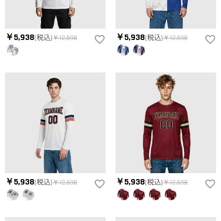
選択しを選んでから、カートに追加してご注文手続きをお願い
いたします。
はい。ご覧になる環境（PCのモニタやスマホの画面）、商品撮
どうやって自分に合うサイズを選びますか？
影時の照明等によりイメージ画像が実際の商品と色味が異なる
場合がございます。
まずお気に入りのデザインを選んで、商品ページの画像にサイ
￥5,938
￥5,938
(税込)
￥12,598
(税込)
￥12,598
ズ表を参考して、自分に合うサイズをお選びください。測定方
配送＆返品について
法が異なるため、サイズに1〜2cm程度の誤差がある場合がござ
送料はいくらですか？
います。
送料は配送方法によって異なります。通常配送は送料が2,520
注文した商品はいつ届きますか？
円で、16,020円以上で無料になります。速達配送は送料が5,400
円になります。90,000円以上で無料になります。（一部離島や
納期=製作作業時間+配送時間 受注製作品のため、ご入金を確
返品・交換はできますか？
遠方へご発送の場合、中継料が別途加算されます。）
認してから制作となります。大量生産品ではなく、一つ一つ手
でお作りしており、予定作業時間は商品ページに記載しており
お客様が商品受け取り後、60日以内の未使用品の返品は可能で
ます。 そしてご購入の際にお選び頂いた「配送方法」の選択
す。受注生産品のため、返品は50%の返品手数料(材料費)が発
によって、お届け日数が異なります。詳細は
配送について
ま
生致します。詳細は
キャンセル/返品について
までご確認くだ
でご確認ください。.
さい。.
￥5,938
￥5,938
(税込)
￥12,598
(税込)
￥12,598