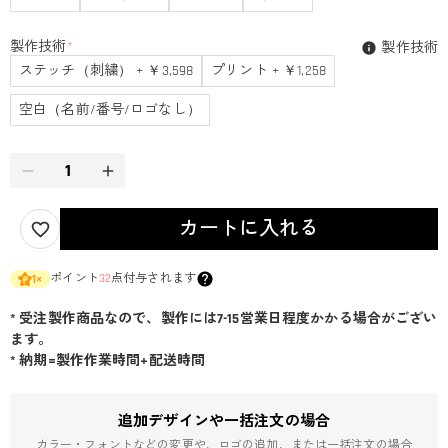
製作技術
*
製作技術
ステッチ（刺繍） + ￥3,598
プリント + ￥1,258
空白（名前/番号/ロゴなし）
カートに入れる
ポイント
32
点付与されます
1
×
* 受注製作商品なので、製作には7-15営業日程度かかる場合がござい
ます。
* 納期=製作作業時間+配送時間
追加デザインや一括注文の場合
カラー・フォントなどの変更や、ロゴの追加、または一括注文の場合