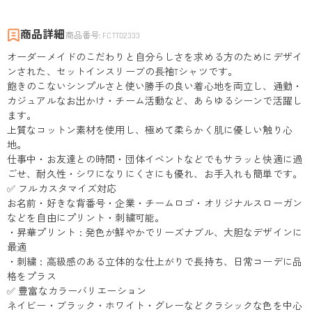
商品詳細
商品番号
:
FCTT02333
オーダーメイドのこだわりと自分らしさを求める方のためにデザイ
ンされた、セットインスリーブの長袖Tシャツです。
飽きのこないシンプルさと使い勝手の良い着心地を両立し、通勤・
カジュアルなお出かけ・チーム活動など、あらゆるシーンで活躍し
ます。
上質なコットン素材を使用し、極めて柔らかく肌に優しい触り心
地。
仕事中・お友達との時間・団体イベントなどでもサラッと快適に過
ごせ、耐久性・シワになりにくさにも優れ、お手入れも簡単です。
✅ フルカスタマイズ対応
お名前・好きな背番号・企業・チームロゴ・オリジナルスローガン
などを自由にプリント・刺繍可能。
・昇華プリント：発色が鮮やかでリーズナブル、大胆なデザインに
最適
・刺繍：高級感のある立体的な仕上がりで長持ち、日常コーデに品
格をプラス
✅ 豊富なカラーバリエーション
ネイビー・ブラック・ホワイト・グレーなどクラシックな色を中心