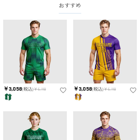
番号もお送りください。
Paypal、ApplePay、GooglePayからお選びいただけます。
おすすめ
お支払い情報は高度なセキュリティで保護されております。お
支払い情報は保護されますか？
客様のお支払い情報は当社のサーバーに一切保存されません。
Paypal又はクレジットカート発行会社によって処理されます。
当社では、個人情報保護を目的としたコンプライアンスに則
り、プライバシーポリシーを定めています。お客様に安心かつ
服＆ファッション
安全にご利用いただけるよう最善の注意を払い、個人情報を厳
どうやってオリジナル服をオーダーメイドします
重に取り扱っています。 詳細は
プライバシーポリシー
までご
確認ください。
か？
まずお気に入りのデザインを選んで、ページに表示した項目や
服の印刷に色違いが出ることがありますか？
選択しを選んでから、カートに追加してご注文手続きをお願い
いたします。
はい。ご覧になる環境（PCのモニタやスマホの画面）、商品撮
どうやって自分に合うサイズを選びますか？
影時の照明等によりイメージ画像が実際の商品と色味が異なる
場合がございます。
まずお気に入りのデザインを選んで、商品ページの画像にサイ
￥3,058
￥3,058
(税込)
￥6,118
(税込)
￥6,118
ズ表を参考して、自分に合うサイズをお選びください。測定方
配送＆返品について
法が異なるため、サイズに1〜2cm程度の誤差がある場合がござ
送料はいくらですか？
います。
送料は配送方法によって異なります。通常配送は送料が2,520
注文した商品はいつ届きますか？
円で、16,020円以上で無料になります。速達配送は送料が5,400
円になります。90,000円以上で無料になります。（一部離島や
納期=製作作業時間+配送時間 受注製作品のため、ご入金を確
返品・交換はできますか？
遠方へご発送の場合、中継料が別途加算されます。）
認してから制作となります。大量生産品ではなく、一つ一つ手