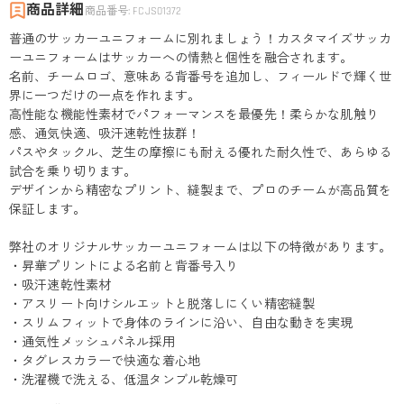
商品詳細
商品番号
:
FCJS01372
普通のサッカーユニフォームに別れましょう！カスタマイズサッカ
ーユニフォームはサッカーへの情熱と個性を融合されます。
名前、チームロゴ、意味ある背番号を追加し、フィールドで輝く世
界に一つだけの一点を作れます。
高性能な機能性素材でパフォーマンスを最優先！柔らかな肌触り
感、通気快適、吸汗速乾性抜群！
パスやタックル、芝生の摩擦にも耐える優れた耐久性で、あらゆる
試合を乗り切ります。
デザインから精密なプリント、縫製まで、プロのチームが高品質を
保証します。
弊社のオリジナルサッカーユニフォームは以下の特徴があります。
・昇華プリントによる名前と背番号入り
・吸汗速乾性素材
・アスリート向けシルエットと脱落しにくい精密縫製
・スリムフィットで身体のラインに沿い、自由な動きを実現
・通気性メッシュパネル採用
・タグレスカラーで快適な着心地
・洗濯機で洗える、低温タンブル乾燥可