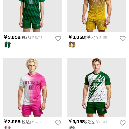
でお作りしており、予定作業時間は商品ページに記載しており
お客様が商品受け取り後、60日以内の未使用品の返品は可能で
ます。 そしてご購入の際にお選び頂いた「配送方法」の選択
す。受注生産品のため、返品は50%の返品手数料(材料費)が発
によって、お届け日数が異なります。詳細は
配送について
ま
生致します。詳細は
キャンセル/返品について
までご確認くだ
でご確認ください。.
さい。.
￥3,058
￥3,058
(税込)
￥6,118
(税込)
￥6,118
￥3,058
￥3,058
(税込)
￥6,118
(税込)
￥6,118