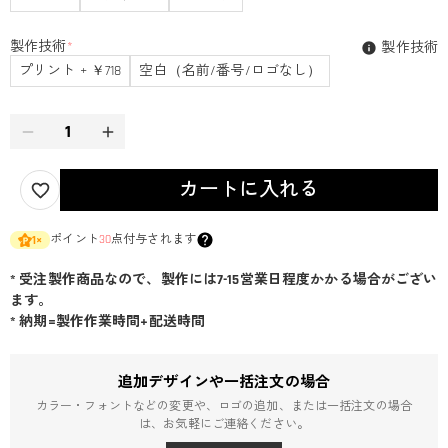
製作技術
*
製作技術
プリント + ￥718
空白（名前/番号/ロゴなし）
カートに入れる
ポイント
30
点付与されます
1
×
* 受注製作商品なので、製作には7-15営業日程度かかる場合がござい
ます。
* 納期=製作作業時間+配送時間
追加デザインや一括注文の場合
カラー・フォントなどの変更や、ロゴの追加、または一括注文の場合
は、お気軽にご連絡ください。