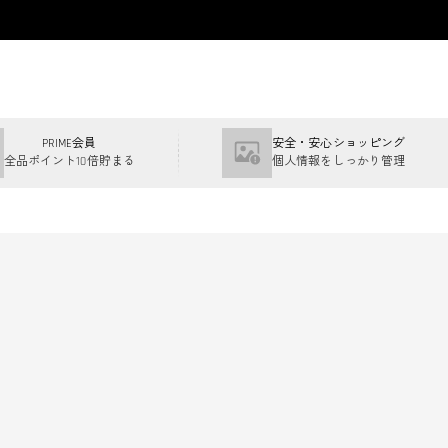
PRIME会員
安全・安心ショッピング
全品ポイント10倍貯まる
個人情報をしっかり管理