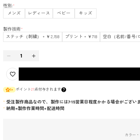
性別:
*
メンズ
レディース
ベビー
キッズ
製作技術
*
ステッチ（刺繍） + ￥2,158
プリント + ￥718
空白（名前/番号/
ポイント
27
点付与されます
1
×
*
受注製作商品なので、製作には7-15営業日程度かかる場合がござい
*
納期=製作作業時間+配送時間
カラー・