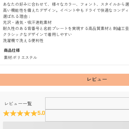
あなたの好みに合わせて、様々なカラー、フォント、スタイルから
高い機能性を備えたデザイン。イベント中もドライで快適なコンデ
選ばれる理由：
光沢・通気・吸汗速乾素材
耐久性のある背番号と名前プレートを実現する高品質素材と刺繡工
クラシックなデザインで着用しやすい
洗濯機で洗える便利性
商品仕様
素材
:
ポリエステル
レビュー
Fanscheerについて
レビュー一覧
会社はどこにありますか？
5.0
本社はホンコンにあります。
店頭や実店舗とかありますか？