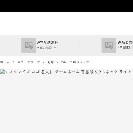
通常配送無料
返品＆交
￥16,020以上+
15日間以
ホーム
スポーツウェア
野球
Vネック野球シャツ