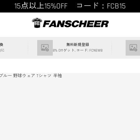
15点以上15%OFF コード：FCB15
換
無料新規登録
内に
8% Offゲット, コード: FCNEW8