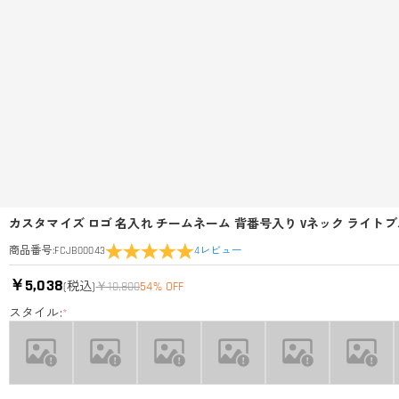
カスタマイズ ロゴ 名入れ チームネーム 背番号入り Vネック ライトブ
4
レビュー
商品番号
:
FCJB00043
￥5,038
(税込)
￥10,800
54% OFF
スタイル:
*