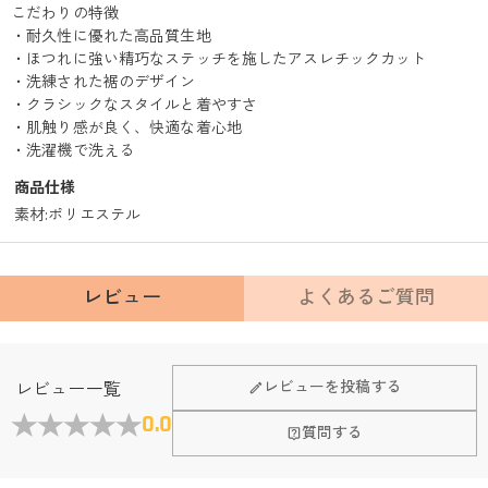
こだわりの特徴
・耐久性に優れた高品質生地
・ほつれに強い精巧なステッチを施したアスレチックカット
・洗練された裾のデザイン
・クラシックなスタイルと着やすさ
・肌触り感が良く、快適な着心地
・洗濯機で洗える
商品仕様
素材
:
ポリエステル
レビュー
よくあるご質問
Fanscheerについて
レビューを投稿する
レビュー一覧
会社はどこにありますか？
0.0
質問する
本社はホンコンにあります。
店頭や実店舗とかありますか？