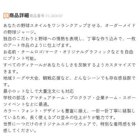
商品詳細
商品番号
:
FCJB06187
あなたの野球スタイルをワンランクアップさせる、オーダーメイド
の野球ジャージ。
独自のこだわりと野球への情熱を表現し、丁寧な作り込みで、一枚
のアート作品のように仕上げます。
お名前・チームロゴ/マーク・オリジナルグラフィックなどを自由
にプリント可能。
すべてのディテールがあなたらしさを反映するようカスタマイズで
きます。
地域リーグや大会、観戦応援など、どんなシーンでも存在感抜群で
す。
最小ロットなしで大量注文にも対応
学校の部活・アマチュアチーム・プロクラブ・企業チーム・スポー
ツイベントなどに最適。
カラー・フォント・デザインも豊富に揃え、一針一針丁寧に縫製し
ているため、長く使えるプロ並みの仕上がりが魅力です。
世界に一つだけのオリジナルスポーツウェアで、特別な着用感を体
感してください。