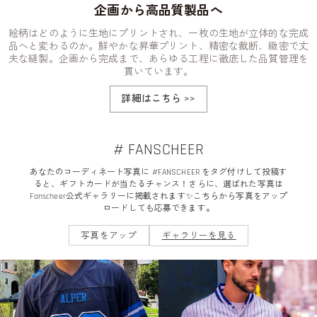
企画から高品質製品へ
絵柄はどのように生地にプリントされ、一枚の生地が立体的な完成
品へと変わるのか。鮮やかな昇華プリント、精密な裁断、緻密で丈
夫な縫製。企画から完成まで、あらゆる工程に徹底した品質管理を
貫いています。
詳細はこちら
>>
# FANSCHEER
あなたのコーディネート写真に #FANSCHEER をタグ付けして投稿す
ると、ギフトカードが当たるチャンス！さらに、選ばれた写真は
Fanscheer公式ギャラリーに掲載されます✨こちらから写真をアップ
ロードしても応募できます。
写真をアップ
ギャラリーを見る