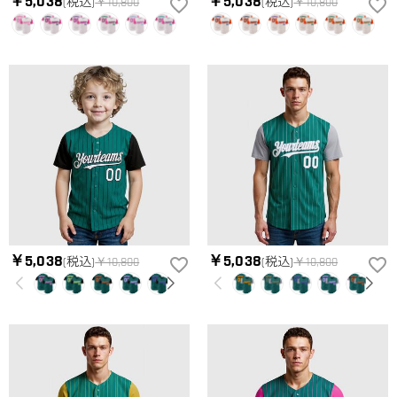
￥5,038
￥5,038
(税込)
￥10,800
(税込)
￥10,800
ズ表を参考して、自分に合うサイズをお選びください。測定方
配送＆返品について
法が異なるため、サイズに1〜2cm程度の誤差がある場合がござ
送料はいくらですか？
います。
送料は配送方法によって異なります。通常配送は送料が2,520
注文した商品はいつ届きますか？
円で、16,020円以上で無料になります。速達配送は送料が5,400
円になります。90,000円以上で無料になります。（一部離島や
納期=製作作業時間+配送時間 受注製作品のため、ご入金を確
返品・交換はできますか？
遠方へご発送の場合、中継料が別途加算されます。）
認してから制作となります。大量生産品ではなく、一つ一つ手
でお作りしており、予定作業時間は商品ページに記載しており
お客様が商品受け取り後、60日以内の未使用品の返品は可能で
ます。 そしてご購入の際にお選び頂いた「配送方法」の選択
す。受注生産品のため、返品は50%の返品手数料(材料費)が発
によって、お届け日数が異なります。詳細は
配送について
ま
生致します。詳細は
キャンセル/返品について
までご確認くだ
でご確認ください。.
さい。.
￥5,038
￥5,038
(税込)
￥10,800
(税込)
￥10,800