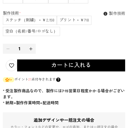
製作技術
*
製作技術
ステッチ（刺繍） + ￥2,158
プリント + ￥718
空白（名前/番号/ロゴなし）
カートに入れる
ポイント
27
点付与されます
1
×
* 受注製作商品なので、製作には7-15営業日程度かかる場合がござい
ます。
* 納期=製作作業時間+配送時間
追加デザインや一括注文の場合
カラー・フォントなどの変更や、ロゴの追加、または一括注文の場合