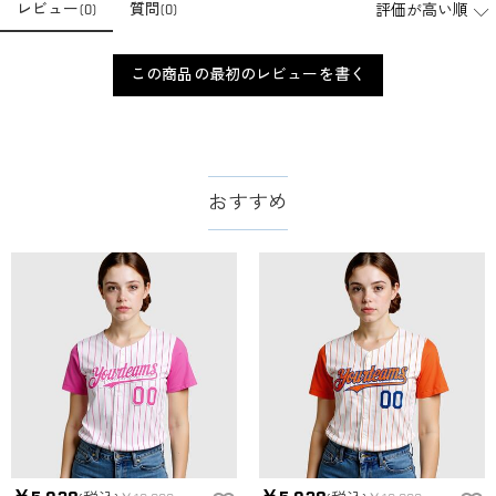
レビュー
(
0
)
質問
(
0
)
店舗に費やす家賃や保険、人的労力等のコストを節約して、商
品自身が値下げできるために、現在はオンラインストアのみ運
注文＆支払いについて
営しております。
この商品の最初のレビューを書く
注文後に注文の内容を変更できますか？
もし注文確認メールをご確認後、注文内容に間違いでもありま
支払方法は何がありますか？
したら、至急カスタマーサポート【Eメール：
service@drawelry.jp】までご連絡ください。ご連絡頂く時に注文
お支払い方法は、クレジットカード、コンビニ前払い、
支払い情報は保護されますか？
番号もお送りください。
Paypal、ApplePay、GooglePayからお選びいただけます。
おすすめ
お支払い情報は高度なセキュリティで保護されております。お
支払い情報は保護されますか？
客様のお支払い情報は当社のサーバーに一切保存されません。
Paypal又はクレジットカート発行会社によって処理されます。
当社では、個人情報保護を目的としたコンプライアンスに則
り、プライバシーポリシーを定めています。お客様に安心かつ
服＆ファッション
安全にご利用いただけるよう最善の注意を払い、個人情報を厳
どうやってオリジナル服をオーダーメイドします
重に取り扱っています。 詳細は
プライバシーポリシー
までご
確認ください。
か？
まずお気に入りのデザインを選んで、ページに表示した項目や
服の印刷に色違いが出ることがありますか？
選択しを選んでから、カートに追加してご注文手続きをお願い
いたします。
はい。ご覧になる環境（PCのモニタやスマホの画面）、商品撮
どうやって自分に合うサイズを選びますか？
影時の照明等によりイメージ画像が実際の商品と色味が異なる
場合がございます。
まずお気に入りのデザインを選んで、商品ページの画像にサイ