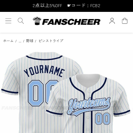
10点以上10%OFF ☛コード：FCB10
15点以上15%OFF ☛コード：FCB15
...
ホーム
野球
ピンストライプ