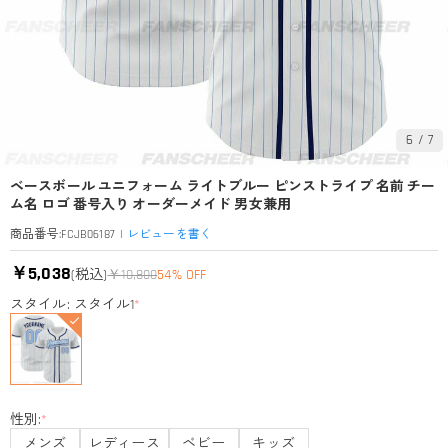
6
/
7
ベースボール ユニフォーム ライトブルー ピンストライプ 名前 チー
ム名 ロゴ 番号入り オーダーメイド 男女兼用
|
レビューを書く
商品番号
:
FCJB06187
￥5,038
(税込)
￥10,800
54% OFF
スタイル: スタイル1
*
性別:
*
メンズ
レディース
ベビー
キッズ