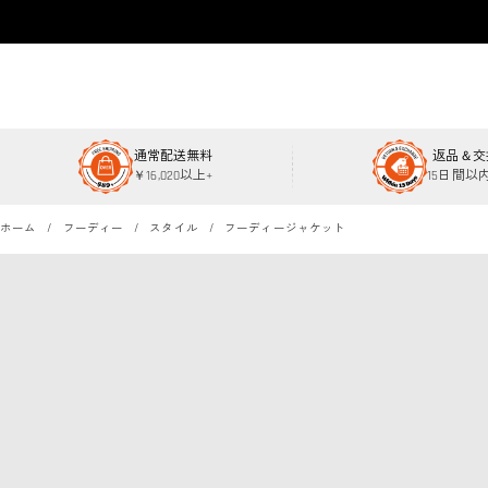
通常配送無料
返品＆交
￥16,020以上+
15日間以
ホーム
フーディー
スタイル
フーディージャケット