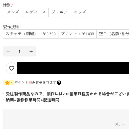
性別:
*
メンズ
レディース
ジュニア
キッズ
製作技術
*
ステッチ（刺繍） + ￥3,598
プリント + ￥1,438
空白（名前/番号
ポイント
38
点付与されます
1
×
*
受注製作商品なので、製作には7-15営業日程度かかる場合がござい
*
納期=製作作業時間+配送時間
カラー・