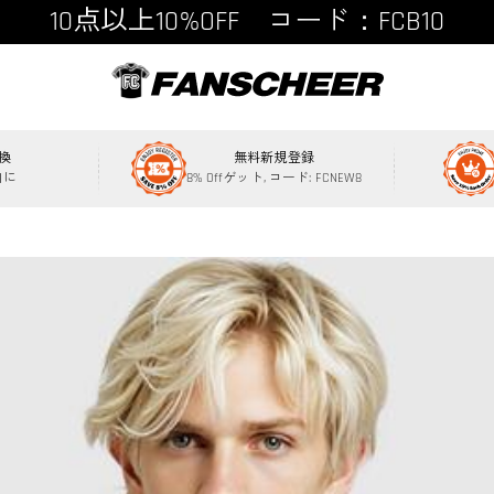
15点以上15%OFF コード：FCB15
換
無料新規登録
内に
8% Offゲット, コード: FCNEW8