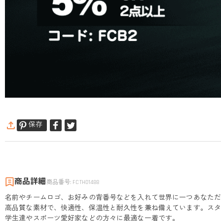
保存
商品詳細
商品番号
:
FCTH01488
名前やチームロゴ、お好みの背番号などを入れて世界に一つあなた
高品質な素材で、快適性、保温性と耐久性を兼ね備えています。ス
学生達やスポーツ愛好家などの方々に最適な一着です。