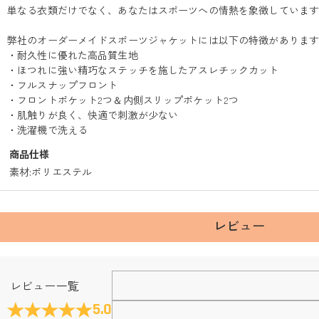
単なる衣類だけでなく、あなたはスポーツへの情熱を象徴していま
弊社のオーダーメイドスポーツジャケットには以下の特徴がありま
・耐久性に優れた高品質生地
・ほつれに強い精巧なステッチを施したアスレチックカット
・フルスナップフロント
・フロントポケット2つ＆内側スリップポケット2つ
・肌触りが良く、快適で刺激が少ない
・洗濯機で洗える
商品仕様
素材
:
ポリエステル
レビュー
Fanscheerについて
レビュー一覧
会社はどこにありますか？
5.0