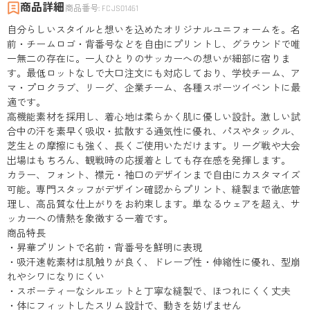
商品詳細
商品番号
:
FCJS01461
自分らしいスタイルと想いを込めたオリジナルユニフォームを。名
前・チームロゴ・背番号などを自由にプリントし、グラウンドで唯
一無二の存在に。一人ひとりのサッカーへの想いが細部に宿りま
す。最低ロットなしで大口注文にも対応しており、学校チーム、ア
マ・プロクラブ、リーグ、企業チーム、各種スポーツイベントに最
適です。
高機能素材を採用し、着心地は柔らかく肌に優しい設計。激しい試
合中の汗を素早く吸収・拡散する通気性に優れ、パスやタックル、
芝生との摩擦にも強く、長くご使用いただけます。リーグ戦や大会
出場はもちろん、観戦時の応援着としても存在感を発揮します。
カラー、フォント、襟元・袖口のデザインまで自由にカスタマイズ
可能。専門スタッフがデザイン確認からプリント、縫製まで徹底管
理し、高品質な仕上がりをお約束します。単なるウェアを超え、サ
ッカーへの情熱を象徴する一着です。
商品特長
・昇華プリントで名前・背番号を鮮明に表現
・吸汗速乾素材は肌触りが良く、ドレープ性・伸縮性に優れ、型崩
れやシワになりにくい
・スポーティーなシルエットと丁寧な縫製で、ほつれにくく丈夫
・体にフィットしたスリム設計で、動きを妨げません