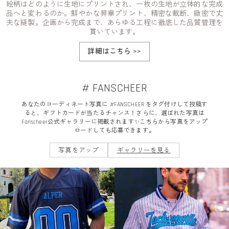
絵柄はどのように生地にプリントされ、一枚の生地が立体的な完成
品へと変わるのか。鮮やかな昇華プリント、精密な裁断、緻密で丈
夫な縫製。企画から完成まで、あらゆる工程に徹底した品質管理を
貫いています。
詳細はこちら
>>
# FANSCHEER
あなたのコーディネート写真に #FANSCHEER をタグ付けして投稿す
ると、ギフトカードが当たるチャンス！さらに、選ばれた写真は
Fanscheer公式ギャラリーに掲載されます✨こちらから写真をアップ
ロードしても応募できます。
写真をアップ
ギャラリーを見る