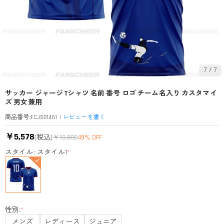
7
/
7
サッカー ジャージ Tシャツ 名前 番号 ロゴ チーム名入り カスタマイ
ズ 男女兼用
|
レビューを書く
商品番号
:
FCJS01461
￥5,578
(税込)
￥10,800
49% OFF
スタイル: スタイル1
*
性別:
*
メンズ
レディース
ジュニア