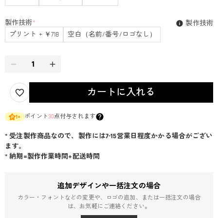
製作技術
*
製作技術
プリント + ￥718
空白（名前/番号/ロゴなし）
カートに入れる
ポイント
30
点付与されます
1
×
* 受注製作商品なので、製作には7-15営業日程度かかる場合がござい
ます。
* 納期=製作作業時間+配送時間
追加デザインや一括注文の場合
カラー・フォントなどの変更や、ロゴの追加、または一括注文の場合
は、お気軽にご連絡ください。