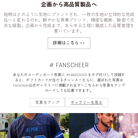
企画から高品質製品へ
絵柄はどのように生地にプリントされ、一枚の生地が立体的な完成
品へと変わるのか。鮮やかな昇華プリント、精密な裁断、緻密で丈
夫な縫製。企画から完成まで、あらゆる工程に徹底した品質管理を
貫いています。
詳細はこちら
>>
# FANSCHEER
あなたのコーディネート写真に #FANSCHEER をタグ付けして投稿す
ると、ギフトカードが当たるチャンス！さらに、選ばれた写真は
Fanscheer公式ギャラリーに掲載されます✨こちらから写真をアップ
ロードしても応募できます。
写真をアップ
ギャラリーを見る