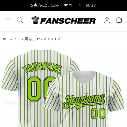
10点以上10%OFF ☛コード：FCB10
15点以上15%OFF ☛コード：FCB15
...
ホーム
野球
ピンストライプ