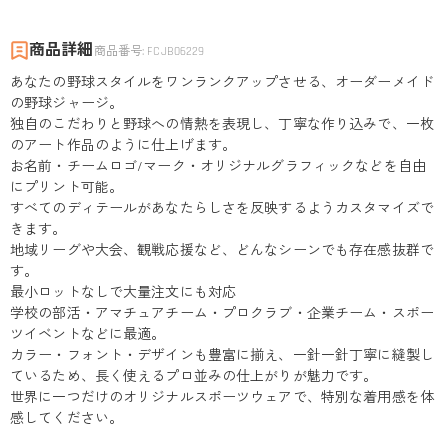
商品詳細
商品番号
:
FCJB06229
あなたの野球スタイルをワンランクアップさせる、オーダーメイド
の野球ジャージ。
独自のこだわりと野球への情熱を表現し、丁寧な作り込みで、一枚
のアート作品のように仕上げます。
お名前・チームロゴ/マーク・オリジナルグラフィックなどを自由
にプリント可能。
すべてのディテールがあなたらしさを反映するようカスタマイズで
きます。
地域リーグや大会、観戦応援など、どんなシーンでも存在感抜群で
す。
最小ロットなしで大量注文にも対応
学校の部活・アマチュアチーム・プロクラブ・企業チーム・スポー
ツイベントなどに最適。
カラー・フォント・デザインも豊富に揃え、一針一針丁寧に縫製し
ているため、長く使えるプロ並みの仕上がりが魅力です。
世界に一つだけのオリジナルスポーツウェアで、特別な着用感を体
感してください。