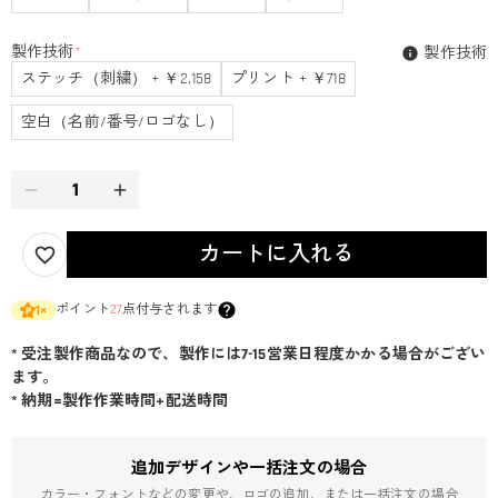
製作技術
*
製作技術
ステッチ（刺繍） + ￥2,158
プリント + ￥718
空白（名前/番号/ロゴなし）
カートに入れる
ポイント
27
点付与されます
1
×
* 受注製作商品なので、製作には7-15営業日程度かかる場合がござい
ます。
* 納期=製作作業時間+配送時間
追加デザインや一括注文の場合
カラー・フォントなどの変更や、ロゴの追加、または一括注文の場合