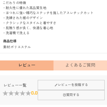
こだわりの特徴
・耐久性に優れた高品質生地
・ほつれに強い精巧なステッチを施したアスレチックカット
・洗練された裾のデザイン
・クラシックなスタイルと着やすさ
・肌触り感が良く、快適な着心地
・洗濯機で洗える
商品仕様
素材
:
ポリエステル
レビュー
よくあるご質問
Fanscheerについて
レビューを投稿する
レビュー一覧
会社はどこにありますか？
0.0
質問する
本社はホンコンにあります。
店頭や実店舗とかありますか？