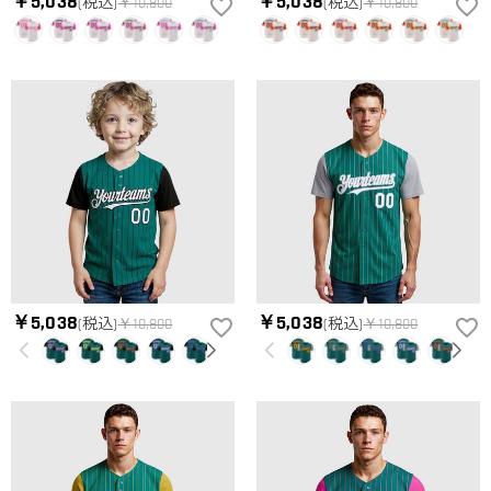
￥5,038
￥5,038
(税込)
￥10,800
(税込)
￥10,800
ズ表を参考して、自分に合うサイズをお選びください。測定方
配送＆返品について
法が異なるため、サイズに1〜2cm程度の誤差がある場合がござ
送料はいくらですか？
います。
送料は配送方法によって異なります。通常配送は送料が2,520
注文した商品はいつ届きますか？
円で、16,020円以上で無料になります。速達配送は送料が5,400
円になります。90,000円以上で無料になります。（一部離島や
納期=製作作業時間+配送時間 受注製作品のため、ご入金を確
返品・交換はできますか？
遠方へご発送の場合、中継料が別途加算されます。）
認してから制作となります。大量生産品ではなく、一つ一つ手
でお作りしており、予定作業時間は商品ページに記載しており
お客様が商品受け取り後、60日以内の未使用品の返品は可能で
ます。 そしてご購入の際にお選び頂いた「配送方法」の選択
す。受注生産品のため、返品は50%の返品手数料(材料費)が発
によって、お届け日数が異なります。詳細は
配送について
ま
生致します。詳細は
キャンセル/返品について
までご確認くだ
でご確認ください。.
さい。.
￥5,038
￥5,038
(税込)
￥10,800
(税込)
￥10,800