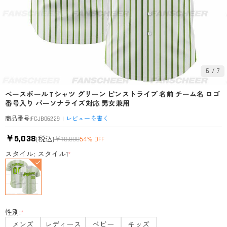
6
/
7
ベースボール T シャツ グリーン ピンストライプ 名前 チーム名 ロゴ
番号入り パーソナライズ対応 男女兼用
|
レビューを書く
商品番号
:
FCJB06229
￥5,038
(税込)
￥10,800
54% OFF
スタイル: スタイル1
*
性別:
*
メンズ
レディース
ベビー
キッズ