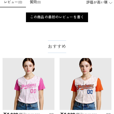
レビュー
(
0
)
質問
(
0
)
店舗に費やす家賃や保険、人的労力等のコストを節約して、商
品自身が値下げできるために、現在はオンラインストアのみ運
注文＆支払いについて
営しております。
この商品の最初のレビューを書く
注文後に注文の内容を変更できますか？
もし注文確認メールをご確認後、注文内容に間違いでもありま
支払方法は何がありますか？
したら、至急カスタマーサポート【Eメール：
service@drawelry.jp】までご連絡ください。ご連絡頂く時に注文
お支払い方法は、クレジットカード、コンビニ前払い、
支払い情報は保護されますか？
番号もお送りください。
Paypal、ApplePay、GooglePayからお選びいただけます。
おすすめ
お支払い情報は高度なセキュリティで保護されております。お
支払い情報は保護されますか？
客様のお支払い情報は当社のサーバーに一切保存されません。
Paypal又はクレジットカート発行会社によって処理されます。
当社では、個人情報保護を目的としたコンプライアンスに則
り、プライバシーポリシーを定めています。お客様に安心かつ
服＆ファッション
安全にご利用いただけるよう最善の注意を払い、個人情報を厳
どうやってオリジナル服をオーダーメイドします
重に取り扱っています。 詳細は
プライバシーポリシー
までご
確認ください。
か？
まずお気に入りのデザインを選んで、ページに表示した項目や
服の印刷に色違いが出ることがありますか？
選択しを選んでから、カートに追加してご注文手続きをお願い
いたします。
はい。ご覧になる環境（PCのモニタやスマホの画面）、商品撮
どうやって自分に合うサイズを選びますか？
影時の照明等によりイメージ画像が実際の商品と色味が異なる
場合がございます。
まずお気に入りのデザインを選んで、商品ページの画像にサイ