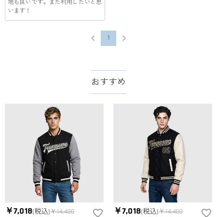
地も良いです。また利用したいと思
によって、お届け日数が異なります。詳細は
配送について
ま
生致します。詳細は
キャンセル/返品について
までご確認くだ
います！
でご確認ください。.
さい。.
1
おすすめ
￥7,018
￥7,018
(税込)
￥14,400
(税込)
￥14,400