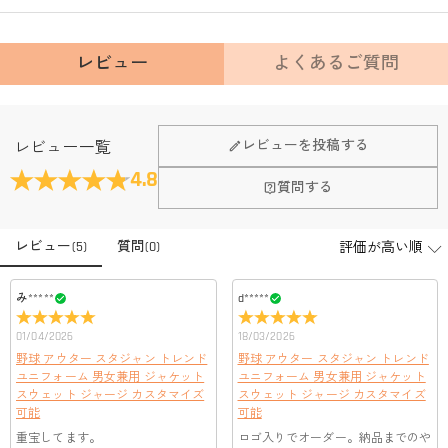
レビュー
よくあるご質問
Fanscheerについて
レビューを投稿する
レビュー一覧
会社はどこにありますか？
4.8
質問する
本社はホンコンにあります。
店頭や実店舗とかありますか？
レビュー
(
5
)
質問
(
0
)
店舗に費やす家賃や保険、人的労力等のコストを節約して、商
品自身が値下げできるために、現在はオンラインストアのみ運
注文＆支払いについて
営しております。
み*****
d*****
注文後に注文の内容を変更できますか？
01/04/2026
18/03/2026
もし注文確認メールをご確認後、注文内容に間違いでもありま
支払方法は何がありますか？
野球 アウター スタジャン トレンド
野球 アウター スタジャン トレンド
したら、至急カスタマーサポート【Eメール：
ユニフォーム 男女兼用 ジャケット
ユニフォーム 男女兼用 ジャケット
service@drawelry.jp】までご連絡ください。ご連絡頂く時に注文
お支払い方法は、クレジットカード、コンビニ前払い、
スウェット ジャージ カスタマイズ
スウェット ジャージ カスタマイズ
支払い情報は保護されますか？
番号もお送りください。
Paypal、ApplePay、GooglePayからお選びいただけます。
可能
可能
お支払い情報は高度なセキュリティで保護されております。お
重宝してます。
ロゴ入りでオーダー。納品までのや
支払い情報は保護されますか？