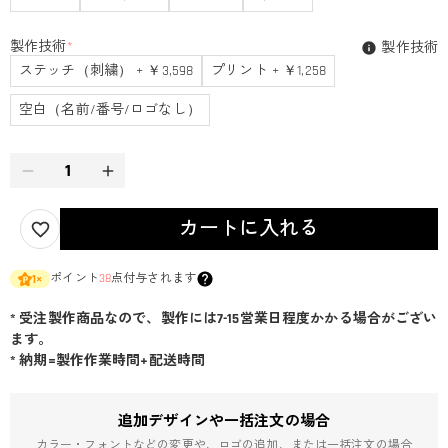
製作技術
*
製作技術
ステッチ（刺繍） + ￥3,598
プリント + ￥1,258
空白（名前/番号/ロゴなし）
カートに入れる
ポイント
38
点付与されます
1
×
* 受注製作商品なので、製作には7-15営業日程度かかる場合がござい
ます。
* 納期=製作作業時間+配送時間
追加デザインや一括注文の場合
カラー・フォントなどの変更や、ロゴの追加、または一括注文の場合