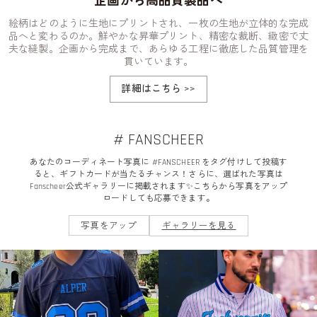
企画から高品質製品へ
絵柄はどのように生地にプリントされ、一枚の生地が立体的な完成
品へと変わるのか。鮮やかな昇華プリント、精密な裁断、緻密で丈
夫な縫製。企画から完成まで、あらゆる工程に徹底した品質管理を
貫いています。
詳細はこちら
>>
# FANSCHEER
あなたのコーディネート写真に #FANSCHEER をタグ付けして投稿す
ると、ギフトカードが当たるチャンス！さらに、選ばれた写真は
Fanscheer公式ギャラリーに掲載されます✨こちらから写真をアップ
ロードしても応募できます。
写真をアップ
ギャラリーを見る