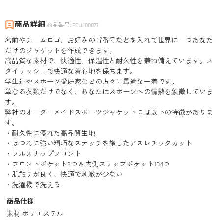
商品詳細
商品番号
:
FCJJ00077
名前やチームロゴ、お好みの背番号などを入れて世界に一つあなた
だけのジャケットを作成できます。
高品質な素材で、快適性、保温性と耐久性を兼ね備えています。ス
タイリッシュで快適な着心地を保ちます。
学生達やスポーツ愛好家などの方々に最適な一着です。
単なる衣類だけでなく、あなたはスポーツへの情熱を象徴していま
す。
弊社のオーダーメイドスポーツジャケットには以下の特徴がありま
す。
・耐久性に優れた高品質生地
・ほつれに強い精巧なステッチを施したアスレチックカット
・フルスナップフロント
・フロントポケット2つ＆内側スリップポケット104つ
・肌触りが良く、快適で刺激が少ない
・洗濯機で洗える
商品仕様
素材
:
ポリエステル