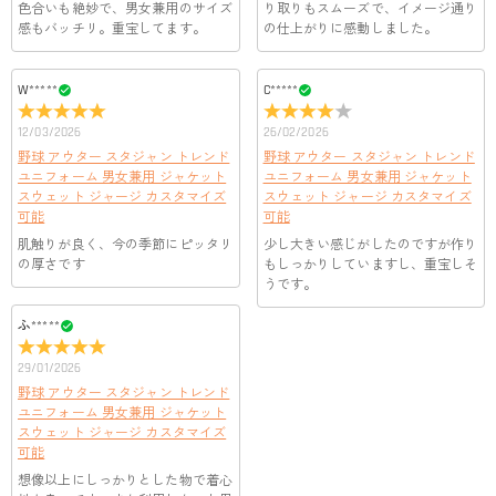
客様のお支払い情報は当社のサーバーに一切保存されません。
色合いも絶妙で、男女兼用のサイズ
り取りもスムーズで、イメージ通り
Paypal又はクレジットカート発行会社によって処理されます。
感もバッチリ。重宝してます。
当社では、個人情報保護を目的としたコンプライアンスに則
の仕上がりに感動しました。
り、プライバシーポリシーを定めています。お客様に安心かつ
服＆ファッション
安全にご利用いただけるよう最善の注意を払い、個人情報を厳
W*****
C*****
どうやってオリジナル服をオーダーメイドします
重に取り扱っています。 詳細は
プライバシーポリシー
までご
確認ください。
か？
12/03/2026
26/02/2026
野球 アウター スタジャン トレンド
まずお気に入りのデザインを選んで、ページに表示した項目や
野球 アウター スタジャン トレンド
服の印刷に色違いが出ることがありますか？
ユニフォーム 男女兼用 ジャケット
ユニフォーム 男女兼用 ジャケット
選択しを選んでから、カートに追加してご注文手続きをお願い
スウェット ジャージ カスタマイズ
スウェット ジャージ カスタマイズ
いたします。
はい。ご覧になる環境（PCのモニタやスマホの画面）、商品撮
可能
可能
どうやって自分に合うサイズを選びますか？
影時の照明等によりイメージ画像が実際の商品と色味が異なる
肌触りが良く、今の季節にピッタリ
少し大きい感じがしたのですが作り
場合がございます。
まずお気に入りのデザインを選んで、商品ページの画像にサイ
の厚さです
もしっかりしていますし、重宝しそ
ズ表を参考して、自分に合うサイズをお選びください。測定方
配送＆返品について
うです。
法が異なるため、サイズに1〜2cm程度の誤差がある場合がござ
送料はいくらですか？
ふ*****
います。
送料は配送方法によって異なります。通常配送は送料が2,520
29/01/2026
注文した商品はいつ届きますか？
円で、16,020円以上で無料になります。速達配送は送料が5,400
野球 アウター スタジャン トレンド
円になります。90,000円以上で無料になります。（一部離島や
納期=製作作業時間+配送時間 受注製作品のため、ご入金を確
ユニフォーム 男女兼用 ジャケット
返品・交換はできますか？
遠方へご発送の場合、中継料が別途加算されます。）
認してから制作となります。大量生産品ではなく、一つ一つ手
スウェット ジャージ カスタマイズ
可能
でお作りしており、予定作業時間は商品ページに記載しており
お客様が商品受け取り後、60日以内の未使用品の返品は可能で
ます。 そしてご購入の際にお選び頂いた「配送方法」の選択
想像以上にしっかりとした物で着心
す。受注生産品のため、返品は50%の返品手数料(材料費)が発