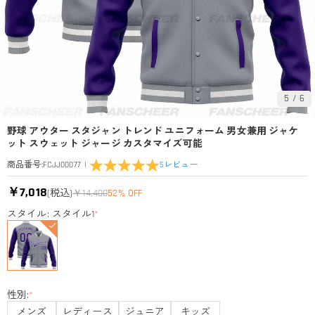
5
/
6
野球 アウター スタジャン トレンド ユニフォーム 男女兼用 ジャケ
ット スウェット ジャージ カスタマイズ可能
|
5
レビュー
商品番号
:
FCJJ00077
￥7,018
(税込)
￥14,400
52% OFF
スタイル: スタイル1
*
性別:
*
メンズ
レディース
ジュニア
キッズ