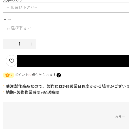
文字のカラー
*
-- お選び下さい--
ロゴ
お選び下さい
ポイント
27
点付与されます
1
×
*
受注製作商品なので、製作には7-15営業日程度かかる場合がござい
*
納期=製作作業時間+配送時間
カラー・