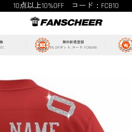
15点以上15%OFF コード：FCB15
換
無料新規登録
内に
8% Offゲット, コード: FCNEW8