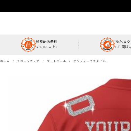
通常配送無料
返品＆交
￥16,020以上+
15日間以
ホーム
スポーツウェア
フットボール
アンティークスタイル