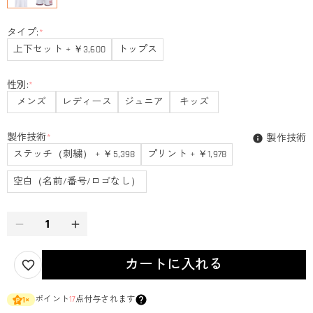
タイプ:
*
上下セット + ￥3,600
トップス
性別:
*
メンズ
レディース
ジュニア
キッズ
製作技術
*
製作技術
ステッチ（刺繍） + ￥5,398
プリント + ￥1,978
空白（名前/番号/ロゴなし）
カートに入れる
ポイント
17
点付与されます
1
×