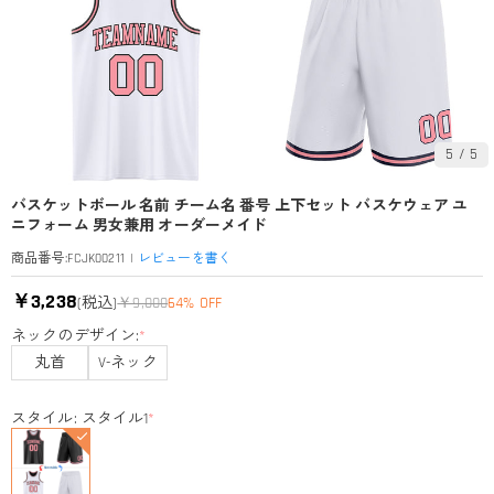
5
/
5
バスケットボール 名前 チーム名 番号 上下セット バスケウェア ユ
ニフォーム 男女兼用 オーダーメイド
|
レビューを書く
商品番号
:
FCJK00211
￥3,238
(税込)
￥9,000
64% OFF
ネックのデザイン:
*
丸首
V-ネック
スタイル: スタイル1
*