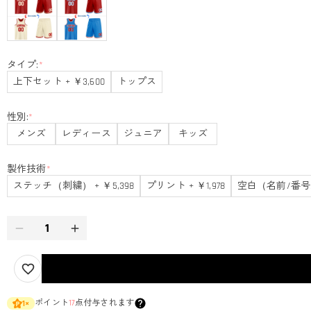
タイプ:
*
上下セット + ￥3,600
トップス
性別:
*
メンズ
レディース
ジュニア
キッズ
製作技術
*
ステッチ（刺繍） + ￥5,398
プリント + ￥1,978
空白（名前/番号
ポイント
17
点付与されます
1
×