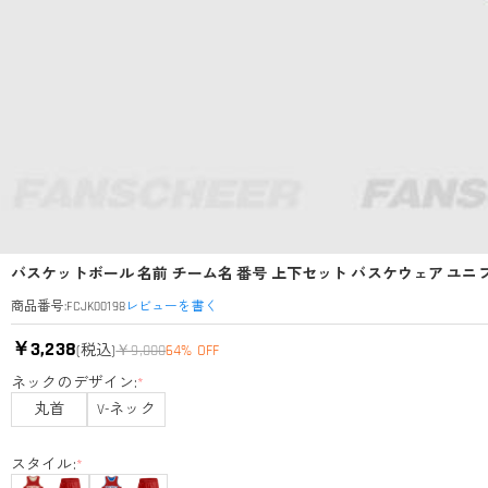
バスケットボール 名前 チーム名 番号 上下セット バスケウェア ユニ
レビューを書く
商品番号
:
FCJK00198
￥3,238
(税込)
￥9,000
64% OFF
ネックのデザイン:
*
丸首
V-ネック
スタイル:
*