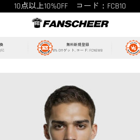
15点以上15%OFF コード：FCB15
換
無料新規登録
内に
8% Offゲット, コード: FCNEW8