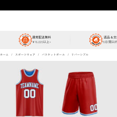
通常配送無料
返品＆交
￥16,020以上+
15日間以
ホーム
スポーツウェア
バスケットボール
リバーシブル