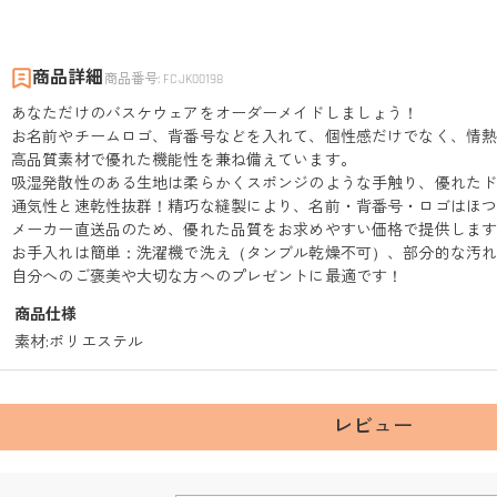
商品詳細
商品番号
:
FCJK00198
あなただけのバスケウェアをオーダーメイドしましょう！
お名前やチームロゴ、背番号などを入れて、個性感だけでなく、情
高品質素材で優れた機能性を兼ね備えています。
吸湿発散性のある生地は柔らかくスポンジのような手触り、優れた
通気性と速乾性抜群！精巧な縫製により、名前・背番号・ロゴはほ
メーカー直送品のため、優れた品質をお求めやすい価格で提供しま
お手入れは簡単：洗濯機で洗え（タンブル乾燥不可）、部分的な汚
自分へのご褒美や大切な方へのプレゼントに最適です！
商品仕様
素材
:
ポリエステル
レビュー