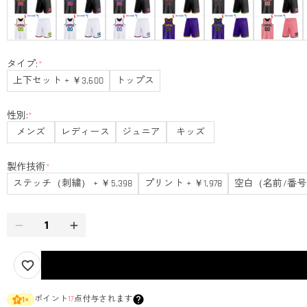
タイプ:
*
上下セット + ￥3,600
トップス
性別:
*
メンズ
レディース
ジュニア
キッズ
製作技術
*
ステッチ（刺繍） + ￥5,398
プリント + ￥1,978
空白（名前/番号
ポイント
17
点付与されます
1
×