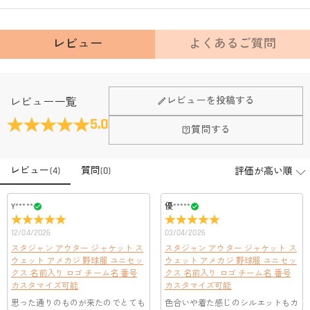
レビュー
よくあるご質問
Fanscheerについて
レビューを投稿する
レビュー一覧
会社はどこにありますか？
5.0
質問する
本社はホンコンにあります。
店頭や実店舗とかありますか？
レビュー
(
4
)
質問
(
0
)
店舗に費やす家賃や保険、人的労力等のコストを節約して、商
品自身が値下げできるために、現在はオンラインストアのみ運
注文＆支払いについて
営しております。
Y*****
優*****
注文後に注文の内容を変更できますか？
12/04/2026
03/04/2026
もし注文確認メールをご確認後、注文内容に間違いでもありま
支払方法は何がありますか？
スタジャン アウター ジャケット ス
スタジャン アウター ジャケット ス
したら、至急カスタマーサポート【Eメール：
ウェット アメカジ 野球服 ユニセッ
ウェット アメカジ 野球服 ユニセッ
service@drawelry.jp】までご連絡ください。ご連絡頂く時に注文
お支払い方法は、クレジットカード、コンビニ前払い、
クス 名前入り ロゴ チーム名 番号
クス 名前入り ロゴ チーム名 番号
支払い情報は保護されますか？
番号もお送りください。
Paypal、ApplePay、GooglePayからお選びいただけます。
カスタマイズ可能
カスタマイズ可能
お支払い情報は高度なセキュリティで保護されております。お
思った通りのものが来たのでとても
色合いや着た感じのシルエットもカ
支払い情報は保護されますか？