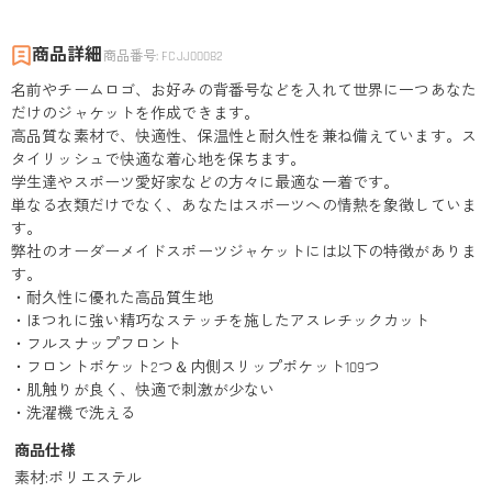
商品詳細
商品番号
:
FCJJ00082
名前やチームロゴ、お好みの背番号などを入れて世界に一つあなた
だけのジャケットを作成できます。
高品質な素材で、快適性、保温性と耐久性を兼ね備えています。ス
タイリッシュで快適な着心地を保ちます。
学生達やスポーツ愛好家などの方々に最適な一着です。
単なる衣類だけでなく、あなたはスポーツへの情熱を象徴していま
す。
弊社のオーダーメイドスポーツジャケットには以下の特徴がありま
す。
・耐久性に優れた高品質生地
・ほつれに強い精巧なステッチを施したアスレチックカット
・フルスナップフロント
・フロントポケット2つ＆内側スリップポケット109つ
・肌触りが良く、快適で刺激が少ない
・洗濯機で洗える
商品仕様
素材
:
ポリエステル