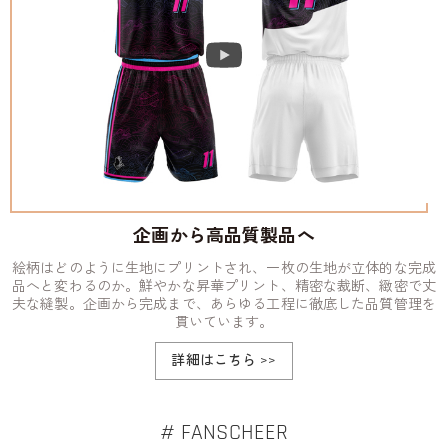
企画から高品質製品へ
絵柄はどのように生地にプリントされ、一枚の生地が立体的な完成
品へと変わるのか。鮮やかな昇華プリント、精密な裁断、緻密で丈
夫な縫製。企画から完成まで、あらゆる工程に徹底した品質管理を
貫いています。
詳細はこちら
>>
# FANSCHEER