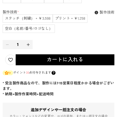
製作技術
*
製作技術
ステッチ（刺繍） + ￥3,598
プリント + ￥1,258
空白（名前/番号/ロゴなし）
カートに入れる
ポイント
38
点付与されます
1
×
* 受注製作商品なので、製作には7-15営業日程度かかる場合がござい
ます。
* 納期=製作作業時間+配送時間
追加デザインや一括注文の場合
カラー・フォントなどの変更や、ロゴの追加、または一括注文の場合