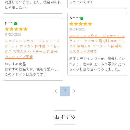
客様のお支払い情報は当社のサーバーに一切保存されません。
満足しています。また、機会があれ
ッコいいです！
Paypal又はクレジットカート発行会社によって処理されます。
ば利用したい。
当社では、個人情報保護を目的としたコンプライアンスに則
り、プライバシーポリシーを定めています。お客様に安心かつ
服＆ファッション
う*****
安全にご利用いただけるよう最善の注意を払い、個人情報を厳
T*****
どうやってオリジナル服をオーダーメイドします
重に取り扱っています。 詳細は
プライバシーポリシー
までご
31/03/2026
確認ください。
か？
15/02/2026
スタジャン アウター ジャケット ス
スタジャン アウター ジャケット ス
まずお気に入りのデザインを選んで、ページに表示した項目や
ウェット アメカジ 野球服 ユニセッ
服の印刷に色違いが出ることがありますか？
ウェット アメカジ 野球服 ユニセッ
クス 名前入り ロゴ チーム名 番号
選択しを選んでから、カートに追加してご注文手続きをお願い
クス 名前入り ロゴ チーム名 番号
カスタマイズ可能
いたします。
はい。ご覧になる環境（PCのモニタやスマホの画面）、商品撮
カスタマイズ可能
どうやって自分に合うサイズを選びますか？
派手なデザインですが、想像してい
影時の照明等によりイメージ画像が実際の商品と色味が異なる
おすすめ商品
たより、色が抑えてあり写真と比べ
場合がございます。
まずお気に入りのデザインを選んで、商品ページの画像にサイ
おすすめ商品です。色も可愛いし、
ると少し落ち着いてみえました。
ズ表を参考して、自分に合うサイズをお選びください。測定方
配送＆返品について
このデザインは最高です！
法が異なるため、サイズに1〜2cm程度の誤差がある場合がござ
送料はいくらですか？
います。
1
送料は配送方法によって異なります。通常配送は送料が2,520
注文した商品はいつ届きますか？
円で、16,020円以上で無料になります。速達配送は送料が5,400
円になります。90,000円以上で無料になります。（一部離島や
納期=製作作業時間+配送時間 受注製作品のため、ご入金を確
返品・交換はできますか？
遠方へご発送の場合、中継料が別途加算されます。）
認してから制作となります。大量生産品ではなく、一つ一つ手
おすすめ
でお作りしており、予定作業時間は商品ページに記載しており
お客様が商品受け取り後、60日以内の未使用品の返品は可能で
ます。 そしてご購入の際にお選び頂いた「配送方法」の選択
す。受注生産品のため、返品は50%の返品手数料(材料費)が発