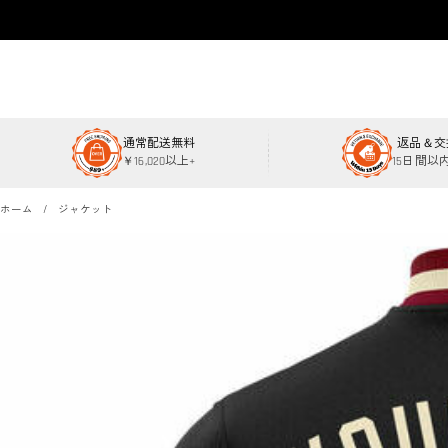
通常配送無料
返品＆交
￥16,020以上+
15日間以
ホーム
ジャケット