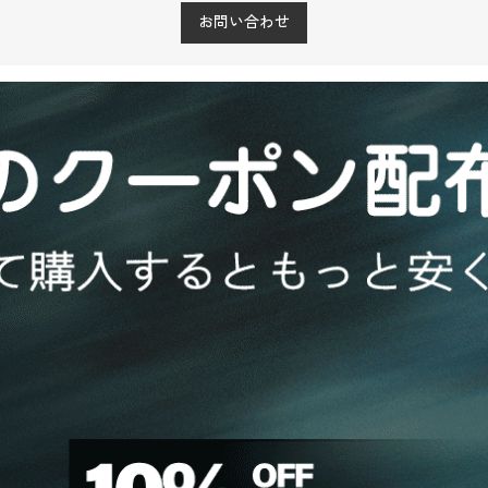
お問い合わせ
無料新規登
ログイン
録
通常配送無料
大量注文プログラム
¥16,020 円以上
さらにお得に
プライバシーポリシー
を読み、同意しました。
メルマガ配信登録
今は登録しません。