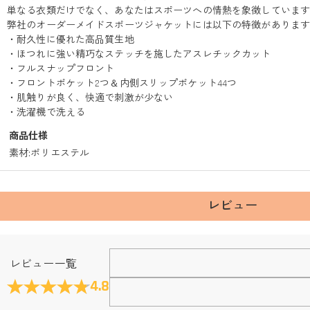
単なる衣類だけでなく、あなたはスポーツへの情熱を象徴していま
弊社のオーダーメイドスポーツジャケットには以下の特徴がありま
・耐久性に優れた高品質生地
・ほつれに強い精巧なステッチを施したアスレチックカット
・フルスナップフロント
・フロントポケット2つ＆内側スリップポケット44つ
・肌触りが良く、快適で刺激が少ない
・洗濯機で洗える
商品仕様
素材
:
ポリエステル
レビュー
Fanscheerについて
レビュー一覧
会社はどこにありますか？
4.8
本社はホンコンにあります。