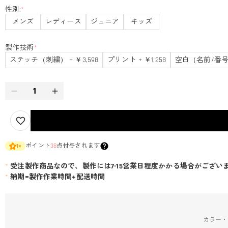
性別:
*
メンズ
レディース
ジュニア
キッズ
製作技術
*
ステッチ（刺繍） + ￥3,598
プリント + ￥1,258
空白（名前/番号
ポイント
38
点付与されます
1
×
*
受注製作商品なので、製作には7-15営業日程度かかる場合がござい
*
納期=製作作業時間+配送時間
カラー・