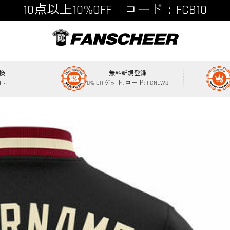
15点以上15%OFF コード：FCB15
換
無料新規登録
内に
8% Offゲット, コード: FCNEW8