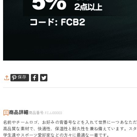
保存
商品詳細
商品番号
:
FCJJ00003
名前やチームロゴ、お好みの背番号などを入れて世界に一つあなた
高品質な素材で、快適性、保温性と耐久性を兼ね備えています。ス
学生達やスポーツ愛好家などの方々に最適な一着です。