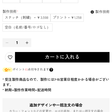
製作技術
*
製作技術
ステッチ（刺繍） + ￥3,598
プリント + ￥1,258
空白（名前/番号/ロゴなし）
カートに入れる
ポイント
43
点付与されます
1
×
* 受注製作商品なので、製作には7-15営業日程度かかる場合がござい
ます。
* 納期=製作作業時間+配送時間
追加デザインや一括注文の場合
カラー・フォントなどの変更や、ロゴの追加、または一括注文の場合