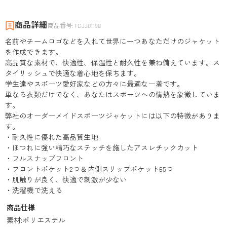
商品詳細
商品番号
:
FCJJ01198
名前やチームロゴなどを入れて世界に一つあなただけのジャケット
を作成できます。
高品質な素材で、快適性、保温性と耐久性を兼ね備えています。ス
タイリッシュで快適な着心地を保ちます。
学生達やスポーツ愛好家などの方々に最適な一着です。
単なる衣類だけでなく、あなたはスポーツへの情熱を象徴していま
す。
弊社のオーダーメイドスポーツジャケットには以下の特徴がありま
す。
・耐久性に優れた高品質生地
・ほつれに強い精巧なステッチを施したアスレチックカット
・フルスナップフロント
・フロントポケット2つ＆内側スリップポケット65つ
・肌触りが良く、快適で刺激が少ない
・洗濯機で洗える
商品仕様
素材
:
ポリエステル