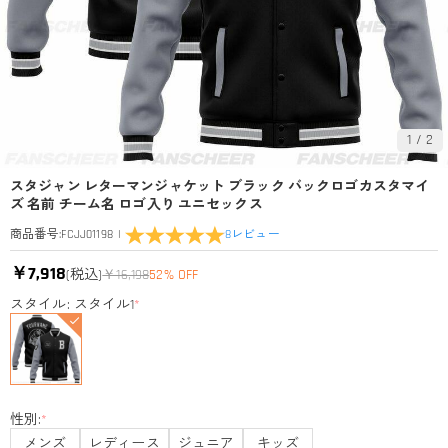
1
/
2
スタジャン レターマンジャケット ブラック バックロゴカスタマイ
ズ 名前 チーム名 ロゴ入り ユニセックス
|
8
レビュー
商品番号
:
FCJJ01198
￥7,918
(税込)
￥16,198
52% OFF
スタイル: スタイル1
*
性別:
*
メンズ
レディース
ジュニア
キッズ