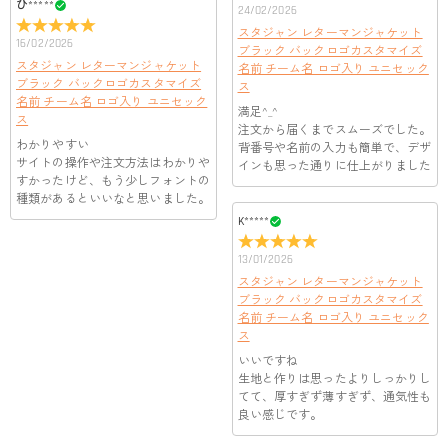
す！
によって、お届け日数が異なります。詳細は
配送について
ま
ひ*****
生致します。詳細は
キャンセル/返品について
までご確認くだ
24/02/2026
でご確認ください。.
さい。.
スタジャン レターマンジャケット
16/02/2026
ブラック バックロゴカスタマイズ
スタジャン レターマンジャケット
名前 チーム名 ロゴ入り ユニセック
ブラック バックロゴカスタマイズ
ス
名前 チーム名 ロゴ入り ユニセック
満足^_^
ス
注文から届くまでスムーズでした。
わかりやすい
背番号や名前の入力も簡単で、デザ
サイトの操作や注文方法はわかりや
インも思った通りに仕上がりました
すかったけど、もう少しフォントの
種類があるといいなと思いました。
K*****
13/01/2026
スタジャン レターマンジャケット
ブラック バックロゴカスタマイズ
名前 チーム名 ロゴ入り ユニセック
ス
いいですね
生地と作りは思ったよりしっかりし
てて、厚すぎず薄すぎず、通気性も
良い感じです。