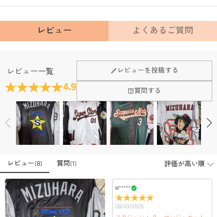
レビュー
よくあるご質問
Fanscheerについて
レビューを投稿する
レビュー一覧
会社はどこにありますか？
4.9
質問する
本社はホンコンにあります。
店頭や実店舗とかありますか？
店舗に費やす家賃や保険、人的労力等のコストを節約して、商
品自身が値下げできるために、現在はオンラインストアのみ運
注文＆支払いについて
営しております。
注文後に注文の内容を変更できますか？
レビュー
(
8
)
質問
(
1
)
もし注文確認メールをご確認後、注文内容に間違いでもありま
支払方法は何がありますか？
したら、至急カスタマーサポート【Eメール：
service@drawelry.jp】までご連絡ください。ご連絡頂く時に注文
お支払い方法は、クレジットカード、コンビニ前払い、
H*****
支払い情報は保護されますか？
番号もお送りください。
Paypal、ApplePay、GooglePayからお選びいただけます。
08/03/2026
お支払い情報は高度なセキュリティで保護されております。お
支払い情報は保護されますか？