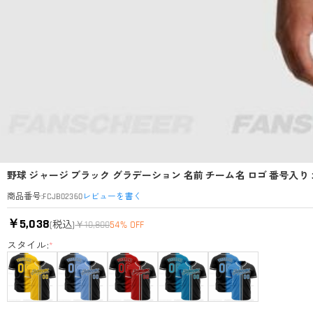
野球 ジャージ ブラック グラデーション 名前 チーム名 ロゴ 番号入り
レビューを書く
商品番号
:
FCJB02360
￥5,038
(税込)
￥10,800
54% OFF
スタイル:
*