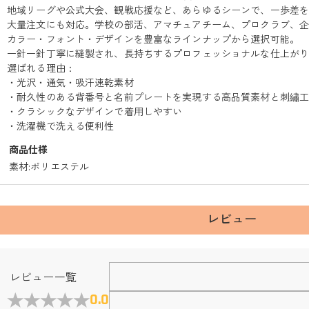
地域リーグや公式大会、観戦応援など、あらゆるシーンで、一歩差
大量注文にも対応。学校の部活、アマチュアチーム、プロクラブ、
カラー・フォント・デザインを豊富なラインナップから選択可能。
一針一針丁寧に縫製され、長持ちするプロフェッショナルな仕上が
選ばれる理由：
・光沢・通気・吸汗速乾素材
・耐久性のある背番号と名前プレートを実現する高品質素材と刺繡
・クラシックなデザインで着用しやすい
・洗濯機で洗える便利性
商品仕様
素材
:
ポリエステル
レビュー
レビュー一覧
0.0