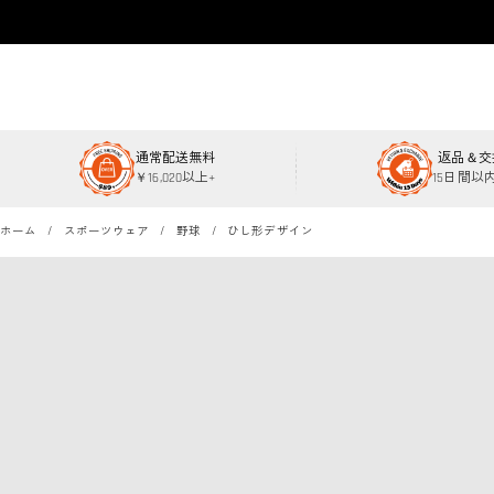
通常配送無料
返品＆交
￥16,020以上+
15日間以
ホーム
スポーツウェア
野球
ひし形デザイン