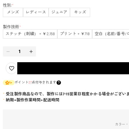
性別:
*
メンズ
レディース
ジュニア
キッズ
製作技術
*
ステッチ（刺繍） + ￥2,158
プリント + ￥718
空白（名前/番号/
ポイント
27
点付与されます
1
×
*
受注製作商品なので、製作には7-15営業日程度かかる場合がござい
*
納期=製作作業時間+配送時間
カラー・