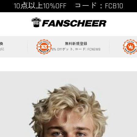
15点以上15%OFF コード：FCB15
換
無料新規登録
内に
8% Offゲット, コード: FCNEW8