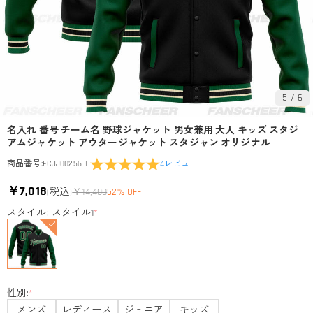
5
/
6
名入れ 番号 チーム名 野球ジャケット 男女兼用 大人 キッズ スタジ
アムジャケット アウタージャケット スタジャン オリジナル
|
4
レビュー
商品番号
:
FCJJ00256
￥7,018
(税込)
￥14,400
52% OFF
スタイル: スタイル1
*
性別:
*
メンズ
レディース
ジュニア
キッズ