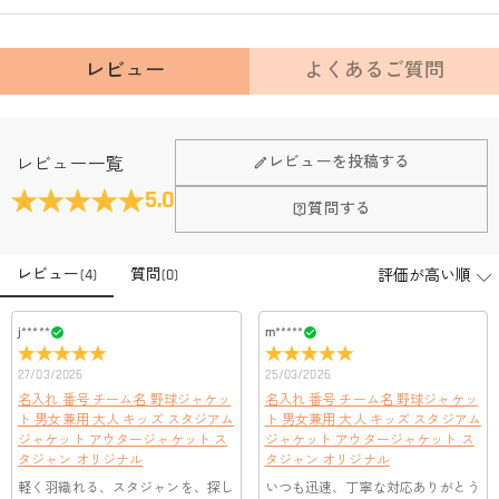
レビュー
よくあるご質問
Fanscheerについて
レビューを投稿する
レビュー一覧
会社はどこにありますか？
5.0
質問する
本社はホンコンにあります。
店頭や実店舗とかありますか？
レビュー
(
4
)
質問
(
0
)
店舗に費やす家賃や保険、人的労力等のコストを節約して、商
品自身が値下げできるために、現在はオンラインストアのみ運
注文＆支払いについて
営しております。
j*****
m*****
注文後に注文の内容を変更できますか？
27/03/2026
25/03/2026
もし注文確認メールをご確認後、注文内容に間違いでもありま
支払方法は何がありますか？
名入れ 番号 チーム名 野球ジャケッ
名入れ 番号 チーム名 野球ジャケッ
したら、至急カスタマーサポート【Eメール：
ト 男女兼用 大人 キッズ スタジアム
ト 男女兼用 大人 キッズ スタジアム
service@drawelry.jp】までご連絡ください。ご連絡頂く時に注文
お支払い方法は、クレジットカード、コンビニ前払い、
ジャケット アウタージャケット ス
ジャケット アウタージャケット ス
支払い情報は保護されますか？
番号もお送りください。
Paypal、ApplePay、GooglePayからお選びいただけます。
タジャン オリジナル
タジャン オリジナル
お支払い情報は高度なセキュリティで保護されております。お
軽く羽織れる、スタジャンを、探し
いつも迅速、丁寧な対応ありがとう
支払い情報は保護されますか？