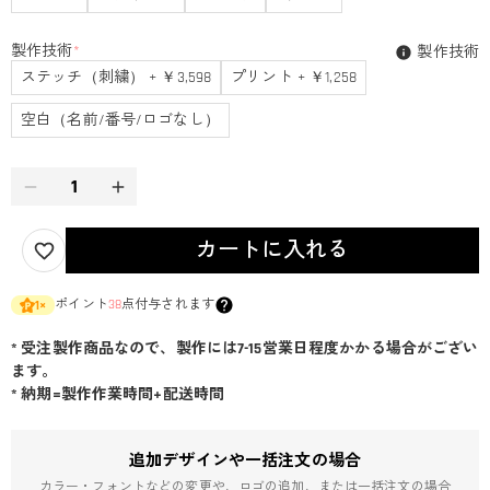
製作技術
*
製作技術
ステッチ（刺繍） + ￥3,598
プリント + ￥1,258
空白（名前/番号/ロゴなし）
カートに入れる
ポイント
38
点付与されます
1
×
* 受注製作商品なので、製作には7-15営業日程度かかる場合がござい
ます。
* 納期=製作作業時間+配送時間
追加デザインや一括注文の場合
カラー・フォントなどの変更や、ロゴの追加、または一括注文の場合