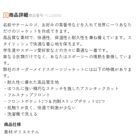
商品詳細
商品番号
:
FCJJ00256
名前やチームロゴ、お好みの背番号などを入れて世界に一つあなた
だけのジャケットを作成できます。
高品質な素材で、快適性、保温性と耐久性を兼ね備えています。ス
タイリッシュで快適な着心地を保ちます。
学生達やスポーツ愛好家などの方々に最適な一着です。
単なる衣類だけでなく、あなたはスポーツへの情熱を象徴していま
す。
弊社のオーダーメイドスポーツジャケットには以下の特徴がありま
す。
・耐久性に優れた高品質生地
・ほつれに強い精巧なステッチを施したアスレチックカット
・フルスナップフロント
・フロントポケット2つ＆内側スリップポケット122つ
・肌触りが良く、快適で刺激が少ない
・洗濯機で洗える
商品仕様
素材
:
ポリエステル