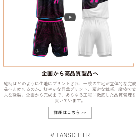
企画から高品質製品へ
絵柄はどのように生地にプリントされ、一枚の生地が立体的な完成
品へと変わるのか。鮮やかな昇華プリント、精密な裁断、緻密で丈
夫な縫製。企画から完成まで、あらゆる工程に徹底した品質管理を
貫いています。
詳細はこちら
>>
# FANSCHEER