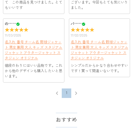
客様のお支払い情報は当社のサーバーに一切保存されません。
て この商品を見つけました。とて
ございます。今回もとても気にいり
Paypal又はクレジットカート発行会社によって処理されます。
もいいです
当社では、個人情報保護を目的としたコンプライアンスに則
ました。
り、プライバシーポリシーを定めています。お客様に安心かつ
服＆ファッション
安全にご利用いただけるよう最善の注意を払い、個人情報を厳
の*****
パ*****
どうやってオリジナル服をオーダーメイドします
重に取り扱っています。 詳細は
プライバシーポリシー
までご
確認ください。
か？
11/03/2026
17/02/2026
名入れ 番号 チーム名 野球ジャケッ
まずお気に入りのデザインを選んで、ページに表示した項目や
名入れ 番号 チーム名 野球ジャケッ
服の印刷に色違いが出ることがありますか？
ト 男女兼用 大人 キッズ スタジアム
ト 男女兼用 大人 キッズ スタジアム
選択しを選んでから、カートに追加してご注文手続きをお願い
ジャケット アウタージャケット ス
ジャケット アウタージャケット ス
いたします。
はい。ご覧になる環境（PCのモニタやスマホの画面）、商品撮
タジャン オリジナル
タジャン オリジナル
どうやって自分に合うサイズを選びますか？
影時の照明等によりイメージ画像が実際の商品と色味が異なる
値段のわりにはいい品物です。これ
シンプルだからかなり合わせやすい
場合がございます。
まずお気に入りのデザインを選んで、商品ページの画像にサイ
から他のデザインも購入したいと思
です！買って間違いないです。
ズ表を参考して、自分に合うサイズをお選びください。測定方
配送＆返品について
います。
法が異なるため、サイズに1〜2cm程度の誤差がある場合がござ
送料はいくらですか？
います。
1
送料は配送方法によって異なります。通常配送は送料が2,520
注文した商品はいつ届きますか？
円で、16,020円以上で無料になります。速達配送は送料が5,400
円になります。90,000円以上で無料になります。（一部離島や
納期=製作作業時間+配送時間 受注製作品のため、ご入金を確
返品・交換はできますか？
遠方へご発送の場合、中継料が別途加算されます。）
認してから制作となります。大量生産品ではなく、一つ一つ手
おすすめ
でお作りしており、予定作業時間は商品ページに記載しており
お客様が商品受け取り後、60日以内の未使用品の返品は可能で
ます。 そしてご購入の際にお選び頂いた「配送方法」の選択
す。受注生産品のため、返品は50%の返品手数料(材料費)が発