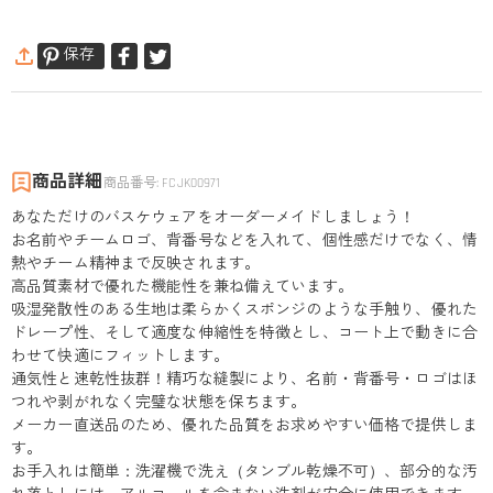
保存
商品詳細
商品番号
:
FCJK00971
あなただけのバスケウェアをオーダーメイドしましょう！
お名前やチームロゴ、背番号などを入れて、個性感だけでなく、情
熱やチーム精神まで反映されます。
高品質素材で優れた機能性を兼ね備えています。
吸湿発散性のある生地は柔らかくスポンジのような手触り、優れた
ドレープ性、そして適度な伸縮性を特徴とし、コート上で動きに合
わせて快適にフィットします。
通気性と速乾性抜群！精巧な縫製により、名前・背番号・ロゴはほ
つれや剥がれなく完璧な状態を保ちます。
メーカー直送品のため、優れた品質をお求めやすい価格で提供しま
す。
お手入れは簡単：洗濯機で洗え（タンブル乾燥不可）、部分的な汚