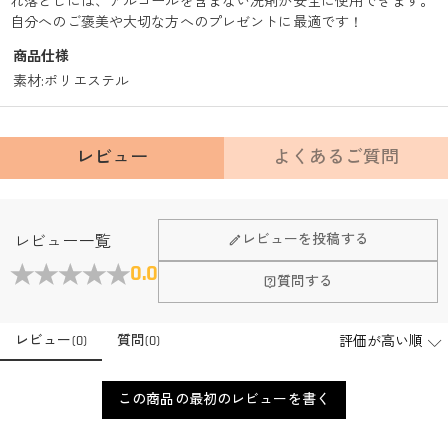
れ落としには、アルコールを含まない洗剤が安全に使用できます。
自分へのご褒美や大切な方へのプレゼントに最適です！
商品仕様
素材
:
ポリエステル
レビュー
よくあるご質問
Fanscheerについて
レビューを投稿する
レビュー一覧
会社はどこにありますか？
0.0
質問する
本社はホンコンにあります。
店頭や実店舗とかありますか？
レビュー
(
0
)
質問
(
0
)
店舗に費やす家賃や保険、人的労力等のコストを節約して、商
品自身が値下げできるために、現在はオンラインストアのみ運
注文＆支払いについて
営しております。
この商品の最初のレビューを書く
注文後に注文の内容を変更できますか？
もし注文確認メールをご確認後、注文内容に間違いでもありま