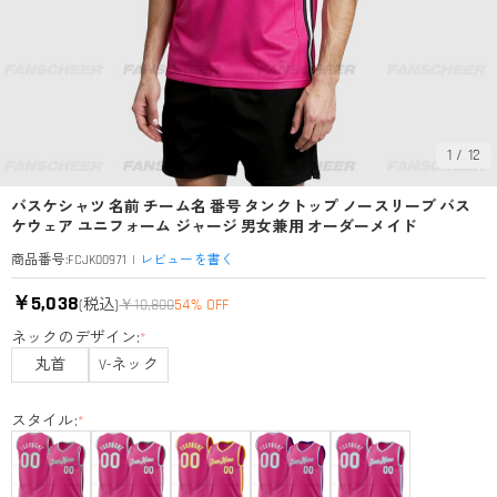
1
/
12
バスケシャツ 名前 チーム名 番号 タンクトップ ノースリーブ バス
ケウェア ユニフォーム ジャージ 男女兼用 オーダーメイド
|
レビューを書く
商品番号
:
FCJK00971
￥5,038
(税込)
￥10,800
54% OFF
ネックのデザイン:
*
丸首
V-ネック
スタイル:
*