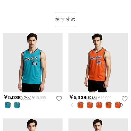
支払方法は何がありますか？
したら、至急カスタマーサポート【Eメール：
service@drawelry.jp】までご連絡ください。ご連絡頂く時に注文
お支払い方法は、クレジットカード、コンビニ前払い、
支払い情報は保護されますか？
番号もお送りください。
Paypal、ApplePay、GooglePayからお選びいただけます。
おすすめ
お支払い情報は高度なセキュリティで保護されております。お
支払い情報は保護されますか？
客様のお支払い情報は当社のサーバーに一切保存されません。
Paypal又はクレジットカート発行会社によって処理されます。
当社では、個人情報保護を目的としたコンプライアンスに則
り、プライバシーポリシーを定めています。お客様に安心かつ
服＆ファッション
安全にご利用いただけるよう最善の注意を払い、個人情報を厳
どうやってオリジナル服をオーダーメイドします
重に取り扱っています。 詳細は
プライバシーポリシー
までご
確認ください。
か？
まずお気に入りのデザインを選んで、ページに表示した項目や
服の印刷に色違いが出ることがありますか？
選択しを選んでから、カートに追加してご注文手続きをお願い
いたします。
はい。ご覧になる環境（PCのモニタやスマホの画面）、商品撮
どうやって自分に合うサイズを選びますか？
影時の照明等によりイメージ画像が実際の商品と色味が異なる
場合がございます。
まずお気に入りのデザインを選んで、商品ページの画像にサイ
￥5,038
￥5,038
(税込)
￥10,800
(税込)
￥10,800
ズ表を参考して、自分に合うサイズをお選びください。測定方
配送＆返品について
法が異なるため、サイズに1〜2cm程度の誤差がある場合がござ
送料はいくらですか？
います。
送料は配送方法によって異なります。通常配送は送料が2,520
注文した商品はいつ届きますか？
円で、16,020円以上で無料になります。速達配送は送料が5,400