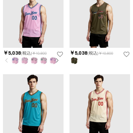
円になります。90,000円以上で無料になります。（一部離島や
納期=製作作業時間+配送時間 受注製作品のため、ご入金を確
返品・交換はできますか？
遠方へご発送の場合、中継料が別途加算されます。）
認してから制作となります。大量生産品ではなく、一つ一つ手
でお作りしており、予定作業時間は商品ページに記載しており
お客様が商品受け取り後、60日以内の未使用品の返品は可能で
ます。 そしてご購入の際にお選び頂いた「配送方法」の選択
す。受注生産品のため、返品は50%の返品手数料(材料費)が発
によって、お届け日数が異なります。詳細は
配送について
ま
生致します。詳細は
キャンセル/返品について
までご確認くだ
でご確認ください。.
さい。.
￥5,038
￥5,038
(税込)
￥10,800
(税込)
￥10,800