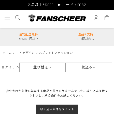
2点以上5%OFF ☛コード：FCB2
10点以上10%OFF ☛コード：FCB10
15点以上15%OFF ☛コード：FCB15
通常配送無料
返品& 交換
￥16,020円以上
15日間以内に
...
ホーム
デザイン
スプリットファッション
0 アイテム
並び替え
絞込み
指定された条件に該当する商品が見つかりませんでした。絞り込み条件を
クリアし、別の条件をお試しください。
絞り込み条件をリセット