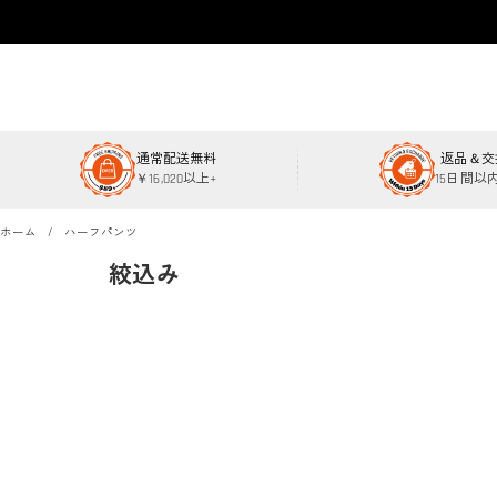
通常配送無料
返品＆交
￥16,020以上+
15日間以
ホーム
ハーフパンツ
絞込み