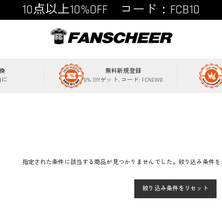
10点以上10%OFF コード：FCB10
15点以上15%OFF コード：FCB15
換
無料新規登録
内に
8% Offゲット, コード: FCNEW8
指定された条件に該当する商品が見つかりませんでした。絞り込み条件を
絞り込み条件をリセット